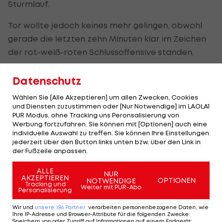
Sturmlauf.
Tor wollte jedoch keines mehr gelingen, obwohl
gerade die letzten zehn Minuten klar im Zeichen
der rot-weiß-roten Schlussoffensive standen.
In Minute 80 und 86 vergab Weimann jeweils per
Datenschutz
Kopf die Matchbälle. Erst parierte Schlussmann
Wählen Sie [Alle Akzeptieren] um allen Zwecken, Cookies
Mejia hervorragend, dann ging der Ball hauchdünn
und Diensten zuzustimmen oder [Nur Notwendige] im LAOLA1
am Tor vorbei.
PUR Modus, ohne Tracking uns Peronsalisierung von
Werbung fortzufahren. Sie können mit [Optionen] auch eine
individuelle Auswahl zu treffen. Sie können Ihre Einstellungen
Doch auch Panama hätte noch als Sieger vom
jederzeit über den Button links unten bzw. über den Link in
Platz gehen können, scheiterte jedoch bei zwei
der Fußzeile anpassen.
Konterchancen am österreichischen Torhüter
ALLE
NUR
Samuel Radlinger.
AKZEPTIEREN
OPTIONEN
NOTWENDIGE
Tracking und
Weiter mit PUR-Abo
Personalisierung
Heraf: "Mit so vielen Chancen sollte man
Wir und
unsere
186
Partner
verarbeiten personenbezogene Daten, wie
gewinnen"
Ihre IP-Adresse und Browser-Attribute für die folgenden Zwecke
:
Speichern von oder Zugriff auf Informationen auf einem Endgerät;