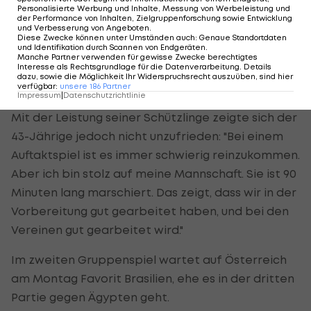
Personalisierte Werbung und Inhalte, Messung von Werbeleistung und
"Ich bin natürlich enttäuscht. Mit so vielen
der Performance von Inhalten, Zielgruppenforschung sowie Entwicklung
und Verbesserung von Angeboten
.
Chancen sollte man ein Spiel gewinnen, dann
Diese Zwecke können unter Umständen auch
:
Genaue Standortdaten
und Identifikation durch Scannen von Endgeräten
.
hätten wir drei Punkte auf dem Konto, so ist es
Manche Partner verwenden für gewisse Zwecke berechtigtes
leider nur einer geworden", erklärte Heraf nach
Interesse als Rechtsgrundlage für die Datenverarbeitung. Details
dazu, sowie die Möglichkeit Ihr Widerspruchsrecht auszuüben, sind hier
dem Schlusspfiff.
verfügbar
:
unsere
186
Partner
Impressum
|
Datenschutzrichtlinie
Mit der Leistung seiner Schützlinge zeigte sich der
43-Jährige jedoch nicht unzufrieden: "Bei einem
Auftaktspiel ist es immer schwierig reinzukommen.
Aber ich bin stolz auf meine Mannschaft. Sie ist 90
Minuten lang marschiert. Das zeigt, dass wir in der
Vorbereitung gut gearbeitet haben, und bei den
Vereinen gut gearbeitet wird."
Im zweiten Gruppenspiel wartet auf Österreich
am Montag Favorit Brasilien, ehe es in der dritten
Partie gegen Ägypten geht.