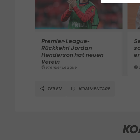
Premier-League-
S
Rückkehr! Jordan
sc
Henderson hat neuen
e
Verein
Premier League
T
TEILEN
KOMMENTARE
KO