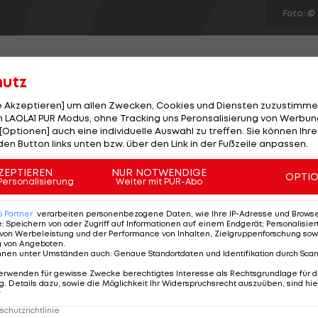
Foto: ©
hutz
le Akzeptieren] um allen Zwecken, Cookies und Diensten zuzustimme
-Qualifikationsspiel gegen Österreich auf Sami Khed
 LAOLA1 PUR Modus, ohne Tracking uns Peronsalisierung von Werbung
[Optionen] auch eine individuelle Auswahl zu treffen. Sie können Ihre
l Madrid leidet an einer Adduktorenblessur und muss
den Button links unten bzw. über den Link in der Fußzeile anpassen.
urück in der DFB-Auswahl sind Mesut Özil, Per
zuletzt verletzungsbedingt nicht dabei waren. Neu im
ZEPTIEREN
NUR NOTWENDIGE
OPTI
Personalisierung
Weiter mit PUR-Abo
er. Der 22-Jährige von Hannover 96 rückt als dritter
6
Partner
verarbeiten personenbezogene Daten, wie Ihre IP-Adresse und Browser-
e
:
Speichern von oder Zugriff auf Informationen auf einem Endgerät; Personalisi
von Werbeleistung und der Performance von Inhalten, Zielgruppenforschung sow
g von Angeboten
.
nnen unter Umständen auch
:
Genaue Standortdaten und Identifikation durch Sca
erwenden für gewisse Zwecke berechtigtes Interesse als Rechtsgrundlage für d
. Details dazu, sowie die Möglichkeit Ihr Widerspruchsrecht auszuüben, sind hie
r
chutzrichtlinie