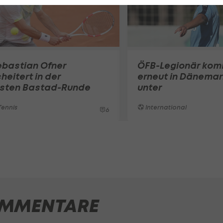
ebastian Ofner
ÖFB-Legionär ko
heitert in der
erneut in Dänemar
rsten Bastad-Runde
unter
ennis
International
6
MMENTARE