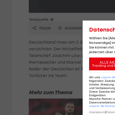
Textquelle: ©
TEILEN
KOMMENTARE
Datensc
Wählen Sie [Al
Deutschland muss am 2. September im EM
Notwendige] im
Sie können mit 
verzichten. Der Mittelfeld-Star von Rea
jederzeit über 
Teamchef Joachim Löw absagen. Wieder z
Mertesacker und Marcel Schmelzer, die 
ALLE AK
Tracking und 
Kader der Deutschen ist Ron-Robert Ziegl
Torhüter ins Team.
Wir und
unsere
18
folgenden Zweck
Inhalte, Messung 
und Verbesserun
Mehr zum Thema
Diese Zwecke kö
Endgeräten
.
Manche Partner v
Datenverarbeitung
unsere
186
Partne
Impressum
|
Datens