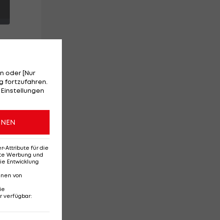
n oder [Nur
ira
 fortzufahren.
 Einstellungen
ONEN
Attribute für die
erte Werbung und
ie Entwicklung
nnen von
ie
r verfügbar
:
Ehemaliges Rapid-
Di