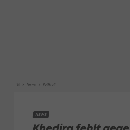
News
Fußball
NEWS
Khedira fehlt gege