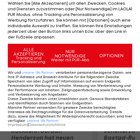
Trainer gut versteckt." Die Antwort des Real-
Wählen Sie [Alle Akzeptieren] um allen Zwecken, Cookies
und Diensten zuzustimmen oder [Nur Notwendige] im LAOLA1
Coaches dauert nicht lange: "Ich respektiere
PUR Modus, ohne Tracking uns Peronsalisierung von
Zemans Meinung, aber ich weiß nicht, wer das ist.
Werbung fortzufahren. Sie können mit [Optionen] auch eine
individuelle Auswahl zu treffen. Sie können Ihre Einstellungen
Wo spielt der? Ich werde googeln, um
jederzeit über den Button links unten bzw. über den Link in
herauszufinden, was er schon gewonnen hat."
der Fußzeile anpassen.
Mehr zum Thema
ALLE
NUR
AKZEPTIEREN
OPTIONEN
NOTWENDIGE
Tracking und
Weiter mit PUR-Abo
Personalisierung
Wir und
unsere
186
Partner
verarbeiten personenbezogene Daten, wie
Ihre IP-Adresse und Browser-Attribute für die folgenden Zwecke
:
Speichern von oder Zugriff auf Informationen auf einem Endgerät;
Personalisierte Werbung und Inhalte, Messung von Werbeleistung und
der Performance von Inhalten, Zielgruppenforschung sowie Entwicklung
und Verbesserung von Angeboten
.
Diese Zwecke können unter Umständen auch
:
Genaue Standortdaten
und Identifikation durch Scannen von Endgeräten
.
Manche Partner verwenden für gewisse Zwecke berechtigtes
Interesse als Rechtsgrundlage für die Datenverarbeitung. Details
dazu, sowie die Möglichkeit Ihr Widerspruchsrecht auszuüben, sind hier
verfügbar
:
unsere
186
Partner
Premier-League-
Sebastian O
Impressum
|
Datenschutzrichtlinie
Rückkehr! Jordan
scheitert in
Henderson hat neuen
Bastad-Run