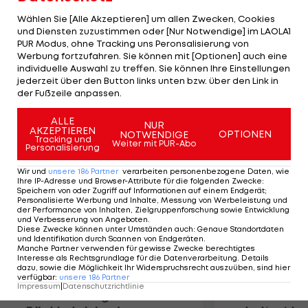
Spitzenreiter Real Madrid will am Sonntag (21:30
Wählen Sie [Alle Akzeptieren] um allen Zwecken, Cookies
Uhr) gegen Scheich-Klub Malaga den zwölften
und Diensten zuzustimmen oder [Nur Notwendige] im LAOLA1
PUR Modus, ohne Tracking uns Peronsalisierung von
Liga-Sieg in Folge einfahren. Ebenfalls am
Werbung fortzufahren. Sie können mit [Optionen] auch eine
Sonntag (18 Uhr) kommt es bei Bilbao gegen
individuelle Auswahl zu treffen. Sie können Ihre Einstellungen
Valencia zum Duell der Europa-League-
jederzeit über den Button links unten bzw. über den Link in
der Fußzeile anpassen.
Teilnehmer.
ALLE
NUR
AKZEPTIEREN
Mehr zum Thema
OPTIONEN
NOTWENDIGE
Tracking und
Weiter mit PUR-Abo
Personalisierung
Wir und
unsere
186
Partner
verarbeiten personenbezogene Daten, wie
Ihre IP-Adresse und Browser-Attribute für die folgenden Zwecke
:
Speichern von oder Zugriff auf Informationen auf einem Endgerät;
Personalisierte Werbung und Inhalte, Messung von Werbeleistung und
der Performance von Inhalten, Zielgruppenforschung sowie Entwicklung
und Verbesserung von Angeboten
.
Diese Zwecke können unter Umständen auch
:
Genaue Standortdaten
und Identifikation durch Scannen von Endgeräten
.
Manche Partner verwenden für gewisse Zwecke berechtigtes
Interesse als Rechtsgrundlage für die Datenverarbeitung. Details
dazu, sowie die Möglichkeit Ihr Widerspruchsrecht auszuüben, sind hier
verfügbar
:
unsere
186
Partner
Impressum
|
Datenschutzrichtlinie
Premier-League-
Sebastian O