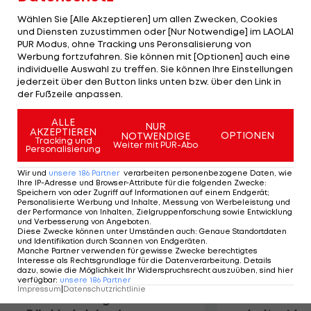
Traumtor nach sieben Minuten in Front, Ronaldo
Wählen Sie [Alle Akzeptieren] um allen Zwecken, Cookies
mit einem nicht minder schönen Treffer (37.) und
und Diensten zuzustimmen oder [Nur Notwendige] im LAOLA1
PUR Modus, ohne Tracking uns Peronsalisierung von
Higuain (40.) legen nach. Nach der Pause schöpft
Werbung fortzufahren. Sie können mit [Optionen] auch eine
das Team aus Pamplona durch Nino (48.) Hoffnung,
individuelle Auswahl zu treffen. Sie können Ihre Einstellungen
abermals Ronaldo (70.) und Higuain (77.) machen
jederzeit über den Button links unten bzw. über den Link in
der Fußzeile anpassen.
aber alles klar.
ALLE
NUR
AKZEPTIEREN
Mehr zum Thema
OPTIONEN
NOTWENDIGE
Tracking und
Weiter mit PUR-Abo
Personalisierung
Wir und
unsere
186
Partner
verarbeiten personenbezogene Daten, wie
Ihre IP-Adresse und Browser-Attribute für die folgenden Zwecke
:
Speichern von oder Zugriff auf Informationen auf einem Endgerät;
Personalisierte Werbung und Inhalte, Messung von Werbeleistung und
der Performance von Inhalten, Zielgruppenforschung sowie Entwicklung
und Verbesserung von Angeboten
.
Diese Zwecke können unter Umständen auch
:
Genaue Standortdaten
und Identifikation durch Scannen von Endgeräten
.
Manche Partner verwenden für gewisse Zwecke berechtigtes
Interesse als Rechtsgrundlage für die Datenverarbeitung. Details
dazu, sowie die Möglichkeit Ihr Widerspruchsrecht auszuüben, sind hier
verfügbar
:
unsere
186
Partner
Impressum
|
Datenschutzrichtlinie
Premier-League-
Sebastian O