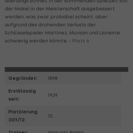
allerdings schnell. In der kommenden Spielzeit soll
der Makel in der Meisterschaft ausgebessert
werden, was zwar probabel scheint, aber
aufgrund des drohenden Verlusts der
Schlüsselspieler Martinez, Muniain und Llorente
schwierig werden könnte. -
Platz 6
Gegründet:
1898
Erstklassig
1929
seit:
Platzierung
10.
2011/12:
Trainer:
Marcelo Bielsa