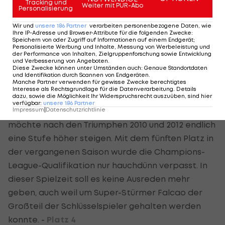
vier Jahre später feierte er sein Debüt in der
Tracking und
Weiter mit PUR-Abo
Personalisierung
heimischen Bundesliga. Den anderen Weg schlug
Wir und
unsere
186
Partner
verarbeiten personenbezogene Daten, wie
Gerhard Rodax
1990 ein. Als Torschützenkönig und
Ihre IP-Adresse und Browser-Attribute für die folgenden Zwecke
:
Speichern von oder Zugriff auf Informationen auf einem Endgerät;
Gewinner des "Bronzenen Schuhs" wechselte der
Personalisierte Werbung und Inhalte, Messung von Werbeleistung und
der Performance von Inhalten, Zielgruppenforschung sowie Entwicklung
Admiraner zu Atletico, wo er nach einer mäßigen
und Verbesserung von Angeboten
.
Diese Zwecke können unter Umständen auch
:
Genaue Standortdaten
Saison als Fehlkauf abgestempelt die Rückkehr
und Identifikation durch Scannen von Endgeräten
.
Manche Partner verwenden für gewisse Zwecke berechtigtes
nach Österreich antrat.
Interesse als Rechtsgrundlage für die Datenverarbeitung. Details
dazu, sowie die Möglichkeit Ihr Widerspruchsrecht auszuüben, sind hier
verfügbar
:
unsere
186
Partner
Prognose:
Der zweimalige Europa-League-Sieger
Impressum
|
Datenschutzrichtlinie
möchte nach den Triumphen 2010 und 2012 endlich
eine Stufe höher steigen. Mit dem fünften Platz in
der vergangenen Saison wurde die Champions-
League-Qualifikation nur hauchdünn verpasst. In
dieser Spielzeit soll es keine Ausreden mehr
geben, auch weil um Super-Stürmer Falcao der
Großteil der Schlüsselspieler gehalten werden
konnte. -
Platz 4