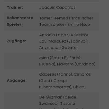
Trainer:
Joaquin Caparros
Bekannteste
Tomer Hemed (israelischer
Spieler:
Teamspieler), Emilio Nsue
Antonio Lopez (Atletico),
Zugänge:
Javi Marquez (Espanyol),
Arizmendi (Getafe),
Mino (Barca B), Enrich
(Huelva), Navarro (Cordoba)
Caceres (Torino), Cendrós
Abgänge:
(Gent), Crespi
(Chernomorets), Chico,
De Guzmán (beide
Swansea), Tissone