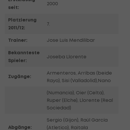
2000
seit:
Platzierung
7.
2011/12:
Trainer:
Jose Luis Mendilibar
Bekannteste
Joseba Llorente
Spieler:
Armenteros, Arribas (beide
Zugänge:
Rayo), Sisi (Valladolid),Nano
(Numancia), Oier (Celta),
Ruper (Elche), Llorente (Real
Sociedad)
Sergio (Gijon), Raúl García
Abgänge:
(Atletico), Raitala