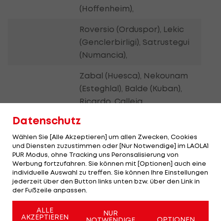
(Hoffenheim),
Roversio (Orduspor), Lekic
(Genclerbirligi), Satrustegui
(Numancia),
Zabal (Huesca), Nekounam
(Esteghlal), Balde (Kuban),
Ricardo, Calleja
Datenschutz
Österreich-Bezug:
Atletico Madrid
ist die
Wählen Sie [Alle Akzeptieren] um allen Zwecken, Cookies
fußballerische Heimat von
Jacobo
. Der offensive
und Diensten zuzustimmen oder [Nur Notwendige] im LAOLA1
PUR Modus, ohne Tracking uns Peronsalisierung von
Freigeist des WAC hätte sich in der spanischen
Werbung fortzufahren. Sie können mit [Optionen] auch eine
Hauptstadt wohl auch durchgesetzt, wäre er
individuelle Auswahl zu treffen. Sie können Ihre Einstellungen
jederzeit über den Button links unten bzw. über den Link in
nicht immer wieder durch Verletzungen
der Fußzeile anpassen.
zurückgeworfen worden. Bis 2008 stand der heute
28-Jährige bei den "Rojiblancos" unter Vertrag,
ALLE
NUR
AKZEPTIEREN
OPTIONEN
NOTWENDIGE