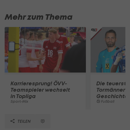
Mehr zum Thema
Karrieresprung! ÖVV-
Die teuerst
Teamspieler wechselt
Tormänner d
in Topliga
Geschichte
Sport-Mix
Fußball
TEILEN