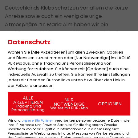
Deutschlands Klubs schätzen vor allem die kurze
Anreise sowie auch ein wenig die urige
Atmosphäre. "In Maria Alm haben wir ein
familiäres Umfeld angetroffen, wie es sich der
Verein wünscht. Das hat gepasst", erklärte Fortuna
Datenschutz
Düsseldorfs Präsident Peter Frymuth die Wahl
Wählen Sie [Alle Akzeptieren] um allen Zwecken, Cookies
seines Vereins, für den der Österreicher Robert
und Diensten zuzustimmen oder [Nur Notwendige] im LAOLA1
PUR Modus, ohne Tracking uns Peronsalisierung von
Almer im Tor steht.
Werbung fortzufahren. Sie können mit [Optionen] auch eine
individuelle Auswahl zu treffen. Sie können Ihre Einstellungen
Schalke, Werder, Wolfsburg und Mainz
jederzeit über den Button links unten bzw. über den Link in
der Fußzeile anpassen.
Mit ihren Klubs werden viele weitere
ALLE
NUR
österreichische Teamspieler zu sehen sein.
AKZEPTIEREN
OPTIONEN
NOTWENDIGE
Tracking und
Weiter mit PUR-Abo
Personalisierung
So kommt Schalke 04 (
Christian Fuchs
) nach
Wir und
unsere
186
Partner
verarbeiten personenbezogene Daten, wie
Klagenfurt, Werder Bremen (
Marko Arnautovic
,
Ihre IP-Adresse und Browser-Attribute für die folgenden Zwecke
:
Speichern von oder Zugriff auf Informationen auf einem Endgerät;
Sebastian Prödl,
Zlatko Junuzovic
) nach Zell/Ziller,
Personalisierte Werbung und Inhalte, Messung von Werbeleistung und
der Performance von Inhalten, Zielgruppenforschung sowie Entwicklung