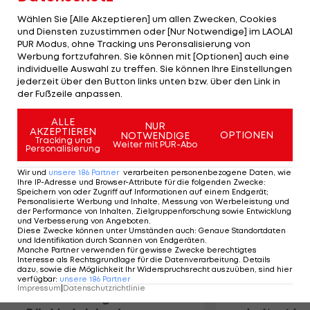
Popov (33.), Demir (60.), Süme (72.) und Sosa (81.).
Wählen Sie [Alle Akzeptieren] um allen Zwecken, Cookies
Pehlivan, der am Mittwoch sein Comeback im
und Diensten zuzustimmen oder [Nur Notwendige] im LAOLA1
PUR Modus, ohne Tracking uns Peronsalisierung von
ÖFB-Team gab, wechselte im Sommer von Rapid
Werbung fortzufahren. Sie können mit [Optionen] auch eine
nach Gaziantep, einer Stadt an der syrischen
individuelle Auswahl zu treffen. Sie können Ihre Einstellungen
Grenze. Der Verein liegt aktuell auf Rang 13 der
jederzeit über den Button links unten bzw. über den Link in
der Fußzeile anpassen.
Tabelle.
ALLE
NUR
AKZEPTIEREN
Mehr zum Thema
OPTIONEN
NOTWENDIGE
Tracking und
Weiter mit PUR-Abo
Personalisierung
Wir und
unsere
186
Partner
verarbeiten personenbezogene Daten, wie
Ihre IP-Adresse und Browser-Attribute für die folgenden Zwecke
:
Speichern von oder Zugriff auf Informationen auf einem Endgerät;
Personalisierte Werbung und Inhalte, Messung von Werbeleistung und
der Performance von Inhalten, Zielgruppenforschung sowie Entwicklung
und Verbesserung von Angeboten
.
Diese Zwecke können unter Umständen auch
:
Genaue Standortdaten
und Identifikation durch Scannen von Endgeräten
.
Manche Partner verwenden für gewisse Zwecke berechtigtes
Interesse als Rechtsgrundlage für die Datenverarbeitung. Details
dazu, sowie die Möglichkeit Ihr Widerspruchsrecht auszuüben, sind hier
verfügbar
:
unsere
186
Partner
Impressum
|
Datenschutzrichtlinie
Premier-League-
Sebastian O