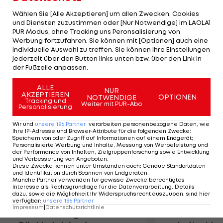
bereits für die endgültige Entscheidung sorgen.
Wählen Sie [Alle Akzeptieren] um allen Zwecken, Cookies
Selbst wenn es an diesem Wochenende noch
und Diensten zuzustimmen oder [Nur Notwendige] im LAOLA1
PUR Modus, ohne Tracking uns Peronsalisierung von
nicht klappt, ist der 15. Meistertitel der Basler nur
Werbung fortzufahren. Sie können mit [Optionen] auch eine
eine Frage der Zeit. 16 Punkte beträgt der
individuelle Auswahl zu treffen. Sie können Ihre Einstellungen
Vorsprung des Titelverteidigers sieben Runden vor
jederzeit über den Button links unten bzw. über den Link in
der Fußzeile anpassen.
Schluss.
ALLE
NUR
AKZEPTIEREN
Mehr zum Thema
OPTIONEN
NOTWENDIGE
Tracking und
Weiter mit PUR-Abo
Personalisierung
Wir und
unsere
186
Partner
verarbeiten personenbezogene Daten, wie
Ihre IP-Adresse und Browser-Attribute für die folgenden Zwecke
:
Speichern von oder Zugriff auf Informationen auf einem Endgerät;
Personalisierte Werbung und Inhalte, Messung von Werbeleistung und
der Performance von Inhalten, Zielgruppenforschung sowie Entwicklung
und Verbesserung von Angeboten
.
Diese Zwecke können unter Umständen auch
:
Genaue Standortdaten
und Identifikation durch Scannen von Endgeräten
.
Manche Partner verwenden für gewisse Zwecke berechtigtes
Interesse als Rechtsgrundlage für die Datenverarbeitung. Details
dazu, sowie die Möglichkeit Ihr Widerspruchsrecht auszuüben, sind hier
verfügbar
:
unsere
186
Partner
Impressum
|
Datenschutzrichtlinie
Premier-League-
Sebastian O