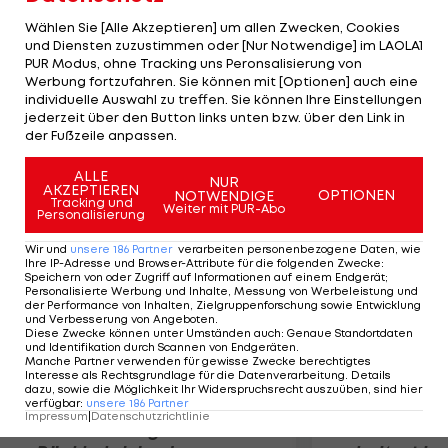
gebürtige Ghanaer entstammt der Jugend-
Wählen Sie [Alle Akzeptieren] um allen Zwecken, Cookies
Abteilung des Traditionsvereins, war in den
und Diensten zuzustimmen oder [Nur Notwendige] im LAOLA1
PUR Modus, ohne Tracking uns Peronsalisierung von
letzten Jahren aber stets an kleinere Klubs
Werbung fortzufahren. Sie können mit [Optionen] auch eine
verliehen. In der abgelaufenen Saison spielte
individuelle Auswahl zu treffen. Sie können Ihre Einstellungen
Yartey für Servette Genf und erzielte acht
jederzeit über den Button links unten bzw. über den Link in
der Fußzeile anpassen.
Saisontore in der Schweizer Super League.
ALLE
NUR
AKZEPTIEREN
Mehr zum Thema
OPTIONEN
NOTWENDIGE
Tracking und
Weiter mit PUR-Abo
Personalisierung
Wir und
unsere
186
Partner
verarbeiten personenbezogene Daten, wie
Ihre IP-Adresse und Browser-Attribute für die folgenden Zwecke
:
Speichern von oder Zugriff auf Informationen auf einem Endgerät;
Personalisierte Werbung und Inhalte, Messung von Werbeleistung und
der Performance von Inhalten, Zielgruppenforschung sowie Entwicklung
und Verbesserung von Angeboten
.
Diese Zwecke können unter Umständen auch
:
Genaue Standortdaten
und Identifikation durch Scannen von Endgeräten
.
Manche Partner verwenden für gewisse Zwecke berechtigtes
Interesse als Rechtsgrundlage für die Datenverarbeitung. Details
dazu, sowie die Möglichkeit Ihr Widerspruchsrecht auszuüben, sind hier
verfügbar
:
unsere
186
Partner
Impressum
|
Datenschutzrichtlinie
Premier-League-
Sebastian O