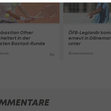
ebastian Ofner
ÖFB-Legionär ko
heitert in der
erneut in Dänemar
rsten Bastad-Runde
unter
ennis
International
6
MMENTARE