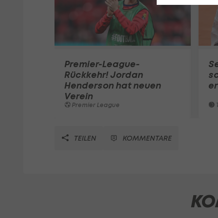
Premier-League-
S
Rückkehr! Jordan
sc
Henderson hat neuen
e
Verein
Premier League
T
TEILEN
KOMMENTARE
KO