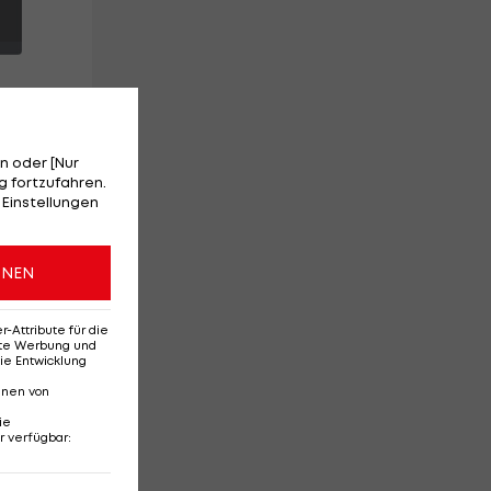
n oder [Nur
 fortzufahren.
 Einstellungen
eue
ONEN
Attribute für die
erte Werbung und
ie Entwicklung
nnen von
ie
r verfügbar
:
Ehemaliges Rapid-
Di