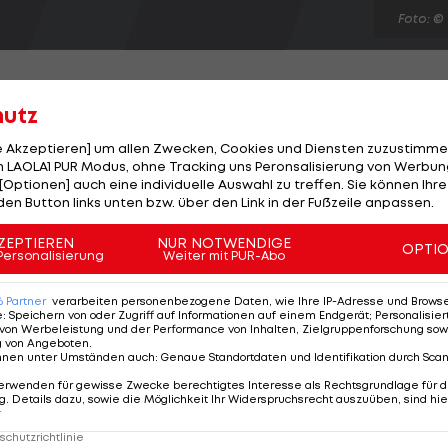
Foto: ©
hutz
le Akzeptieren] um allen Zwecken, Cookies und Diensten zuzustimme
tskandal wurden in Rom von der Disziplinarkommission
 LAOLA1 PUR Modus, ohne Tracking uns Peronsalisierung von Werbung
[Optionen] auch eine individuelle Auswahl zu treffen. Sie können Ihre
ängt. Besonders hart trifft es Atalanta Bergamo. Der
den Button links unten bzw. über den Link in der Fußzeile anpassen.
ngen einiger Spieler mit sechs Minuspunkten in die n
werden sechs Punkte abgezogen. Ex-Nationalspieler
ZEPTIEREN
NUR NOTWENDIGE
OPTI
Personalisierung
Weiter mit PUR-Abo
gen Berufssperre und zum Ausschluss aus allen
6
Partner
verarbeiten personenbezogene Daten, wie Ihre IP-Adresse und Browser-
e
:
Speichern von oder Zugriff auf Informationen auf einem Endgerät; Personalisi
von Werbeleistung und der Performance von Inhalten, Zielgruppenforschung sow
g von Angeboten
.
nnen unter Umständen auch
:
Genaue Standortdaten und Identifikation durch Sca
erwenden für gewisse Zwecke berechtigtes Interesse als Rechtsgrundlage für d
. Details dazu, sowie die Möglichkeit Ihr Widerspruchsrecht auszuüben, sind hie
r
chutzrichtlinie