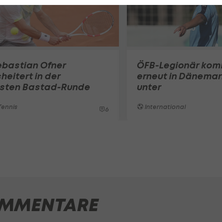
ebastian Ofner
ÖFB-Legionär ko
heitert in der
erneut in Dänemar
rsten Bastad-Runde
unter
ennis
International
6
MMENTARE