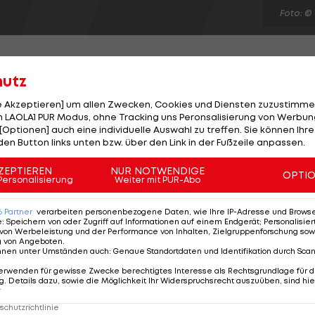
Foto: ©
hutz
le Akzeptieren] um allen Zwecken, Cookies und Diensten zuzustimme
ren beim AC Milan ist beschlossene Sache. Wohin es
 LAOLA1 PUR Modus, ohne Tracking uns Peronsalisierung von Werbung
[Optionen] auch eine individuelle Auswahl zu treffen. Sie können Ihre
ri" 2003 und 2007 die Champions League gewinnen konn
den Button links unten bzw. über den Link in der Fußzeile anpassen.
 "Ich werde euch bald Bescheid geben. Ich habe einige
men einer Pressekonferenz. Heißester Kandidat als
ZEPTIEREN
NUR NOTWENDIGE
OPTI
Personalisierung
Weiter mit PUR-Abo
lien. Seedorfs Trikot mit der Nummer 10 übernimmt
6
Partner
verarbeiten personenbezogene Daten, wie Ihre IP-Adresse und Browser-
e
:
Speichern von oder Zugriff auf Informationen auf einem Endgerät; Personalisi
von Werbeleistung und der Performance von Inhalten, Zielgruppenforschung sow
g von Angeboten
.
nnen unter Umständen auch
:
Genaue Standortdaten und Identifikation durch Sca
erwenden für gewisse Zwecke berechtigtes Interesse als Rechtsgrundlage für d
. Details dazu, sowie die Möglichkeit Ihr Widerspruchsrecht auszuüben, sind hie
r
chutzrichtlinie