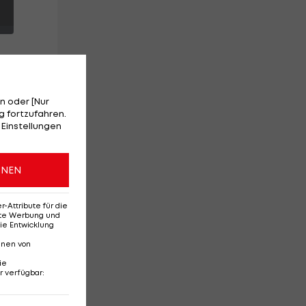
n oder [Nur
 fortzufahren.
 Einstellungen
te,
ONEN
Attribute für die
erte Werbung und
ie Entwicklung
nnen von
ie
r verfügbar
:
Ehemaliges Rapid-
Di