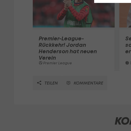
Premier-League-
S
Rückkehr! Jordan
sc
Henderson hat neuen
e
Verein
Premier League
T
TEILEN
KOMMENTARE
KO