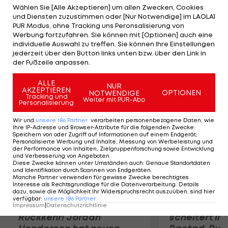
Transfer zu verhandeln. Da sich Kaka für die WM
Wählen Sie [Alle Akzeptieren] um allen Zwecken, Cookies
und Diensten zuzustimmen oder [Nur Notwendige] im LAOLA1
2014 im eigenen Land anbieten will, sucht er eine
PUR Modus, ohne Tracking uns Peronsalisierung von
Topmannschaft, bei der er mehr Einsatzzeit als
Werbung fortzufahren. Sie können mit [Optionen] auch eine
individuelle Auswahl zu treffen. Sie können Ihre Einstellungen
bei den "Königlichen" erhält. Er wäre demnach
jederzeit über den Button links unten bzw. über den Link in
sogar bereit, Gehaltseinbußen hinzunehmen.
der Fußzeile anpassen.
ALLE
Mehr zum Thema
NUR
AKZEPTIEREN
OPTIONEN
NOTWENDIGE
Tracking und
Weiter mit PUR-Abo
Personalisierung
Wir und
unsere
186
Partner
verarbeiten personenbezogene Daten, wie
Ihre IP-Adresse und Browser-Attribute für die folgenden Zwecke
:
Speichern von oder Zugriff auf Informationen auf einem Endgerät;
Personalisierte Werbung und Inhalte, Messung von Werbeleistung und
der Performance von Inhalten, Zielgruppenforschung sowie Entwicklung
und Verbesserung von Angeboten
.
Diese Zwecke können unter Umständen auch
:
Genaue Standortdaten
und Identifikation durch Scannen von Endgeräten
.
Manche Partner verwenden für gewisse Zwecke berechtigtes
Interesse als Rechtsgrundlage für die Datenverarbeitung. Details
dazu, sowie die Möglichkeit Ihr Widerspruchsrecht auszuüben, sind hier
verfügbar
:
unsere
186
Partner
Premier-League-
Sebastian O
Impressum
|
Datenschutzrichtlinie
Rückkehr! Jordan
scheitert in