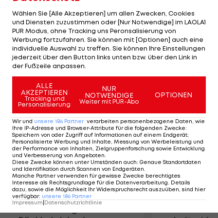
CFC liegen. Es handelt sich um Paris St. Germain,
Wählen Sie [Alle Akzeptieren] um allen Zwecken, Cookies
Juventus Turin und Inter Mailand. Mit der AS Roma,
und Diensten zuzustimmen oder [Nur Notwendige] im LAOLA1
PUR Modus, ohne Tracking uns Peronsalisierung von
die auch mit dem 21-Jährigen in Verbindung
Werbung fortzufahren. Sie können mit [Optionen] auch eine
gebracht wurde, seien unterdessen keine
individuelle Auswahl zu treffen. Sie können Ihre Einstellungen
Gespräche anberaumt, erklärt Sportdirektor
jederzeit über den Button links unten bzw. über den Link in
der Fußzeile anpassen.
Stefano Antonelli gegenüber "Sky Sport Italia".
ALLE
NUR
AKZEPTIEREN
Mehr zum Thema
OPTIONEN
NOTWENDIGE
Tracking und
Weiter mit PUR-Abo
Personalisierung
Wir und
unsere
186
Partner
verarbeiten personenbezogene Daten, wie
Ihre IP-Adresse und Browser-Attribute für die folgenden Zwecke
:
Speichern von oder Zugriff auf Informationen auf einem Endgerät;
Personalisierte Werbung und Inhalte, Messung von Werbeleistung und
der Performance von Inhalten, Zielgruppenforschung sowie Entwicklung
und Verbesserung von Angeboten
.
Diese Zwecke können unter Umständen auch
:
Genaue Standortdaten
und Identifikation durch Scannen von Endgeräten
.
Manche Partner verwenden für gewisse Zwecke berechtigtes
Interesse als Rechtsgrundlage für die Datenverarbeitung. Details
dazu, sowie die Möglichkeit Ihr Widerspruchsrecht auszuüben, sind hier
verfügbar
:
unsere
186
Partner
Impressum
|
Datenschutzrichtlinie
Premier-League-
Sebastian O