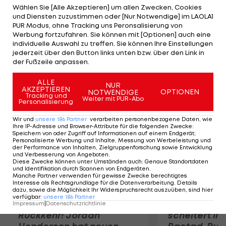
momentan Höchstbieter sein. Damit könnte
Wählen Sie [Alle Akzeptieren] um allen Zwecken, Cookies
und Diensten zuzustimmen oder [Nur Notwendige] im LAOLA1
Bayern München, das offen um Vidal buhlt, durch
PUR Modus, ohne Tracking uns Peronsalisierung von
die Finger schauen. Vor allem Sportchef Rudi
Werbung fortzufahren. Sie können mit [Optionen] auch eine
individuelle Auswahl zu treffen. Sie können Ihre Einstellungen
Völler will den Chilenen nicht beim FC sehen: "Wir
jederzeit über den Button links unten bzw. über den Link in
bleiben bei unserer Haltung
der Fußzeile anpassen.
ALLE
Mehr zum Thema
NUR
AKZEPTIEREN
OPTIONEN
NOTWENDIGE
Tracking und
Weiter mit PUR-Abo
Personalisierung
Wir und
unsere
186
Partner
verarbeiten personenbezogene Daten, wie
Ihre IP-Adresse und Browser-Attribute für die folgenden Zwecke
:
Speichern von oder Zugriff auf Informationen auf einem Endgerät;
Personalisierte Werbung und Inhalte, Messung von Werbeleistung und
der Performance von Inhalten, Zielgruppenforschung sowie Entwicklung
und Verbesserung von Angeboten
.
Diese Zwecke können unter Umständen auch
:
Genaue Standortdaten
und Identifikation durch Scannen von Endgeräten
.
Manche Partner verwenden für gewisse Zwecke berechtigtes
Interesse als Rechtsgrundlage für die Datenverarbeitung. Details
dazu, sowie die Möglichkeit Ihr Widerspruchsrecht auszuüben, sind hier
verfügbar
:
unsere
186
Partner
Premier-League-
Sebastian O
Impressum
|
Datenschutzrichtlinie
Rückkehr! Jordan
scheitert in