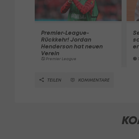
Premier-League-
S
Rückkehr! Jordan
sc
Henderson hat neuen
e
Verein
Premier League
T
TEILEN
KOMMENTARE
KO