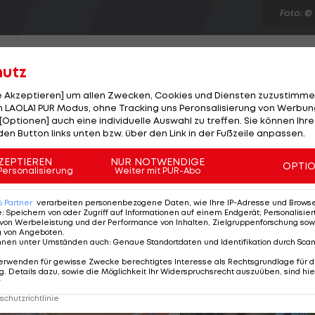
Foto: ©
hutz
le Akzeptieren] um allen Zwecken, Cookies und Diensten zuzustimme
 LAOLA1 PUR Modus, ohne Tracking uns Peronsalisierung von Werbung
ien Fall. Die "Nerazzurri" blamieren sich zu Hause gege
[Optionen] auch eine individuelle Auswahl zu treffen. Sie können Ihre
ics im rechten Mittelfeld durchspielt, mit 0:3. Marco 
den Button links unten bzw. über den Link in der Fußzeile anpassen.
) fixieren die dritte Inter-Pleite in Folge. Trainer Claudi
ZEPTIEREN
NUR NOTWENDIGE
OPTI
im fünften Match heftig in der Kritik. Napoli siegt in
Personalisierung
Weiter mit PUR-Abo
zequiel Lavezzi (90.) mit 3:0.
6
Partner
verarbeiten personenbezogene Daten, wie Ihre IP-Adresse und Browser-
e
:
Speichern von oder Zugriff auf Informationen auf einem Endgerät; Personalisi
von Werbeleistung und der Performance von Inhalten, Zielgruppenforschung sow
g von Angeboten
.
nnen unter Umständen auch
:
Genaue Standortdaten und Identifikation durch Sca
erwenden für gewisse Zwecke berechtigtes Interesse als Rechtsgrundlage für d
. Details dazu, sowie die Möglichkeit Ihr Widerspruchsrecht auszuüben, sind hie
r
chutzrichtlinie