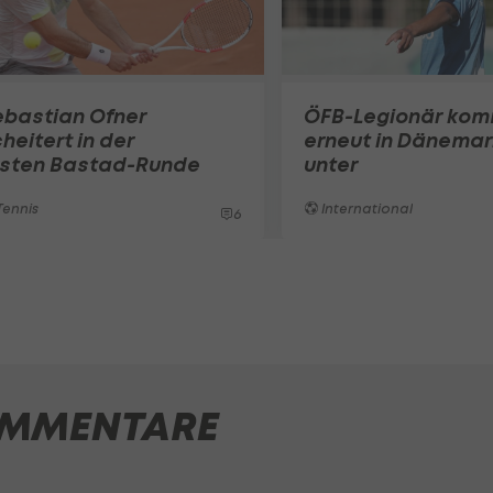
ebastian Ofner
ÖFB-Legionär ko
heitert in der
erneut in Dänemar
rsten Bastad-Runde
unter
ennis
International
6
MMENTARE