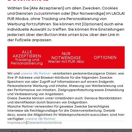
drehen Marquinho (25.) und Osvaldo (34.) die Partie
Wählen Sie [Alle Akzeptieren] um allen Zwecken, Cookies
für die Gastgeber. Simplico (55.), Bojan (61.) und
und Diensten zuzustimmen oder [Nur Notwendige] im LAOLA1
PUR Modus, ohne Tracking uns Peronsalisierung von
Lamela (90.) erzielen die weiteren Tore, Morimoto
Werbung fortzufahren. Sie können mit [Optionen] auch eine
(78.) kann zwischenzeitlich verkürzen. In der
individuelle Auswahl zu treffen. Sie können Ihre Einstellungen
Tabelle liegen die Römer mit 47 Punkten auf Platz
jederzeit über den Button links unten bzw. über den Link in
der Fußzeile anpassen.
sechs.
ALLE
NUR
AKZEPTIEREN
Mehr zum Thema
OPTIONEN
NOTWENDIGE
Tracking und
Weiter mit PUR-Abo
Personalisierung
Wir und
unsere
186
Partner
verarbeiten personenbezogene Daten, wie
Ihre IP-Adresse und Browser-Attribute für die folgenden Zwecke
:
Speichern von oder Zugriff auf Informationen auf einem Endgerät;
Personalisierte Werbung und Inhalte, Messung von Werbeleistung und
der Performance von Inhalten, Zielgruppenforschung sowie Entwicklung
und Verbesserung von Angeboten
.
Diese Zwecke können unter Umständen auch
:
Genaue Standortdaten
und Identifikation durch Scannen von Endgeräten
.
Manche Partner verwenden für gewisse Zwecke berechtigtes
Interesse als Rechtsgrundlage für die Datenverarbeitung. Details
dazu, sowie die Möglichkeit Ihr Widerspruchsrecht auszuüben, sind hier
verfügbar
:
unsere
186
Partner
Impressum
|
Datenschutzrichtlinie
Premier-League-
Sebastian O