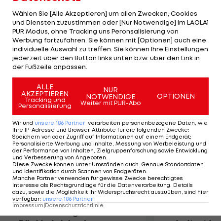
Rekord, denn noch nie wurde soviel Geld für einen
Wählen Sie [Alle Akzeptieren] um allen Zwecken, Cookies
Schweizer Fußballer bezahlt. Inler erhält bei
und Diensten zuzustimmen oder [Nur Notwendige] im LAOLA1
PUR Modus, ohne Tracking uns Peronsalisierung von
Napoli, das ÖFB-Stürmer Erwin Hoffer an Frankfurt
Werbung fortzufahren. Sie können mit [Optionen] auch eine
ausleiht, einen Fünfjahres-Vertrag, der dem 27-
individuelle Auswahl zu treffen. Sie können Ihre Einstellungen
Jährigen per anno 2,69 Millionen Euro einbringen
jederzeit über den Button links unten bzw. über den Link in
der Fußzeile anpassen.
soll.
ALLE
NUR
AKZEPTIEREN
Mehr zum Thema
OPTIONEN
NOTWENDIGE
Tracking und
Weiter mit PUR-Abo
Personalisierung
Wir und
unsere
186
Partner
verarbeiten personenbezogene Daten, wie
Ihre IP-Adresse und Browser-Attribute für die folgenden Zwecke
:
Speichern von oder Zugriff auf Informationen auf einem Endgerät;
Personalisierte Werbung und Inhalte, Messung von Werbeleistung und
der Performance von Inhalten, Zielgruppenforschung sowie Entwicklung
und Verbesserung von Angeboten
.
Diese Zwecke können unter Umständen auch
:
Genaue Standortdaten
und Identifikation durch Scannen von Endgeräten
.
Manche Partner verwenden für gewisse Zwecke berechtigtes
Interesse als Rechtsgrundlage für die Datenverarbeitung. Details
dazu, sowie die Möglichkeit Ihr Widerspruchsrecht auszuüben, sind hier
verfügbar
:
unsere
186
Partner
Impressum
|
Datenschutzrichtlinie
Premier-League-
Sebastian O