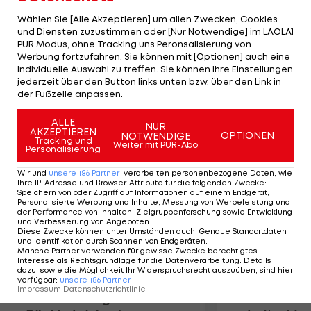
League gelingt. "Irgendwie habe ich ihn
Wählen Sie [Alle Akzeptieren] um allen Zwecken, Cookies
reingebracht, fast wäre ich gestolpert", erinnert
und Diensten zuzustimmen oder [Nur Notwendige] im LAOLA1
PUR Modus, ohne Tracking uns Peronsalisierung von
sich der 20-Jährige. Sein "Glücks-Trikot" bekommt
Werbung fortzufahren. Sie können mit [Optionen] auch eine
einen Ehrenplatz. Bei Aston Villa wird er jedoch
individuelle Auswahl zu treffen. Sie können Ihre Einstellungen
weiter als Joker agieren. "Hoffentlich bekomme
jederzeit über den Button links unten bzw. über den Link in
der Fußzeile anpassen.
ich jetzt öfters meine Chance."
ALLE
NUR
AKZEPTIEREN
Mehr zum Thema
OPTIONEN
NOTWENDIGE
Tracking und
Weiter mit PUR-Abo
Personalisierung
Wir und
unsere
186
Partner
verarbeiten personenbezogene Daten, wie
Ihre IP-Adresse und Browser-Attribute für die folgenden Zwecke
:
Speichern von oder Zugriff auf Informationen auf einem Endgerät;
Personalisierte Werbung und Inhalte, Messung von Werbeleistung und
der Performance von Inhalten, Zielgruppenforschung sowie Entwicklung
und Verbesserung von Angeboten
.
Diese Zwecke können unter Umständen auch
:
Genaue Standortdaten
und Identifikation durch Scannen von Endgeräten
.
Manche Partner verwenden für gewisse Zwecke berechtigtes
Interesse als Rechtsgrundlage für die Datenverarbeitung. Details
dazu, sowie die Möglichkeit Ihr Widerspruchsrecht auszuüben, sind hier
verfügbar
:
unsere
186
Partner
Impressum
|
Datenschutzrichtlinie
Premier-League-
Sebastian O