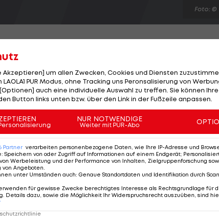
Foto: ©
hutz
le Akzeptieren] um allen Zwecken, Cookies und Diensten zuzustimme
 Chelsea im Frühjahr nach nur acht Monaten im Amt sc
 LAOLA1 PUR Modus, ohne Tracking uns Peronsalisierung von Werbung
[Optionen] auch eine individuelle Auswahl zu treffen. Sie können Ihre
or. Mehrere englische Medien berichten, dass der
den Button links unten bzw. über den Link in der Fußzeile anpassen.
ottenham steht. Der 34-Jährige, der ein Angebot des FC
ern einen Vertrag für die kommenden drei Saisonen
ZEPTIEREN
NUR NOTWENDIGE
OPTI
Personalisierung
Weiter mit PUR-Abo
li aufnehmen. Frankreich-Coach Laurent Blanc soll der
6
Partner
verarbeiten personenbezogene Daten, wie Ihre IP-Adresse und Browser-
e
:
Speichern von oder Zugriff auf Informationen auf einem Endgerät; Personalisi
von Werbeleistung und der Performance von Inhalten, Zielgruppenforschung sow
g von Angeboten
.
nnen unter Umständen auch
:
Genaue Standortdaten und Identifikation durch Sca
erwenden für gewisse Zwecke berechtigtes Interesse als Rechtsgrundlage für d
. Details dazu, sowie die Möglichkeit Ihr Widerspruchsrecht auszuüben, sind hie
r
chutzrichtlinie