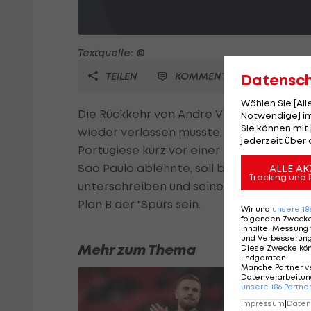
Textquelle: ©
TEILEN
KOMMENTARE
Datensc
Wählen Sie [Al
Die Rückkehr von Andre Villas-Boas, der
Notwendige] im
Sie können mit 
wieder verlassen musste, steht kurz bev
jederzeit über 
Portugiese kurz vor einer Einigung mit T
Sao Paulo ablehnte, soll bei den London
ALLE AK
Tracking und 
unterschreiben und seine Arbeit am 1. Ju
Plan B der "Spurs sein.
Wir und
unsere
18
folgenden Zweck
Inhalte, Messung 
und Verbesserun
Mehr zum Thema
Diese Zwecke kö
Endgeräten
.
Manche Partner v
Datenverarbeitung
unsere
186
Partne
Impressum
|
Datens