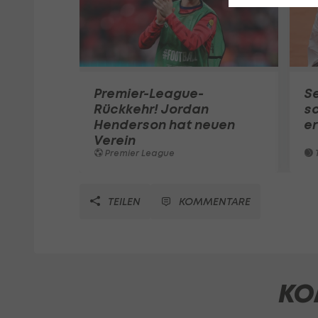
Premier-League-
S
Rückkehr! Jordan
sc
Henderson hat neuen
e
Verein
Premier League
T
TEILEN
KOMMENTARE
KO