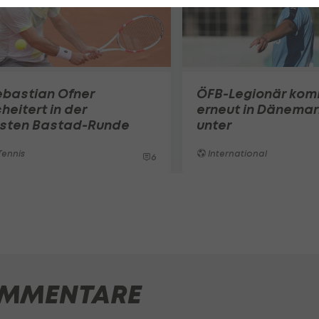
ebastian Ofner
ÖFB-Legionär ko
heitert in der
erneut in Dänemar
rsten Bastad-Runde
unter
ennis
International
6
MMENTARE