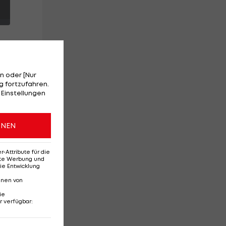
n oder [Nur
hon
 fortzufahren.
 Einstellungen
ONEN
Attribute für die
erte Werbung und
ie Entwicklung
nnen von
ie
r verfügbar
:
Ehemaliges Rapid-
Di