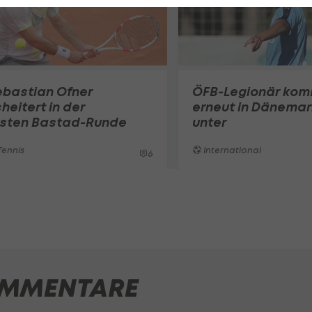
ebastian Ofner
ÖFB-Legionär ko
heitert in der
erneut in Dänemar
rsten Bastad-Runde
unter
ennis
International
6
MMENTARE