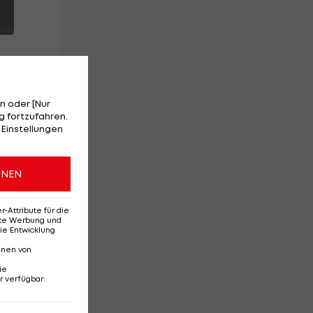
n oder [Nur
 fortzufahren.
 Einstellungen
 am
ONEN
auf
Attribute für die
erte Werbung und
ie Entwicklung
nnen von
ie
r verfügbar
:
Ehemaliges Rapid-
Di