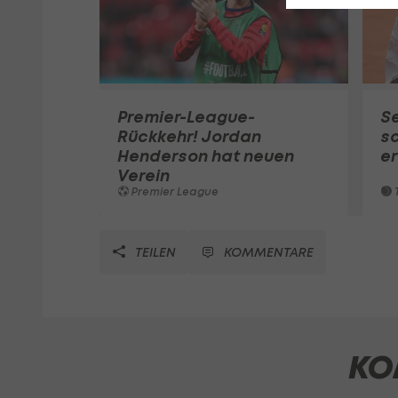
Premier-League-
S
Rückkehr! Jordan
sc
Henderson hat neuen
e
Verein
Premier League
T
TEILEN
KOMMENTARE
KO