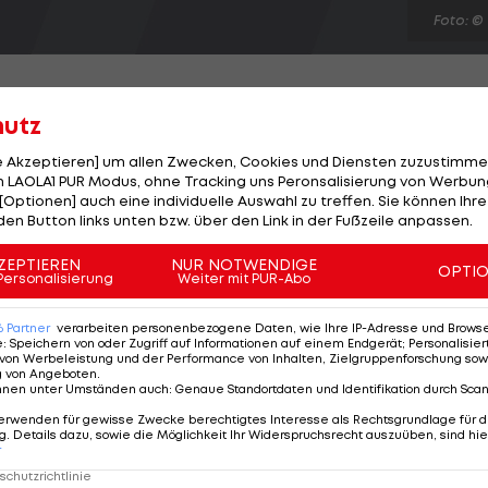
Foto: ©
hutz
le Akzeptieren] um allen Zwecken, Cookies und Diensten zuzustimme
ei Manchester City. Der 32-jährige Argentinier hat
 LAOLA1 PUR Modus, ohne Tracking uns Peronsalisierung von Werbung
[Optionen] auch eine individuelle Auswahl zu treffen. Sie können Ihre
 könnte von Trainer Roberto Mancini für das Ligaspiel
den Button links unten bzw. über den Link in der Fußzeile anpassen.
 "Er ist wie ein Neuzugang", freut sich Verteidiger
Jahren hat keiner auf einem derart beständig hohen
ZEPTIEREN
NUR NOTWENDIGE
OPTI
Personalisierung
Weiter mit PUR-Abo
 letzte Mal am fünften Spieltag gegen Fulham für City 
6
Partner
verarbeiten personenbezogene Daten, wie Ihre IP-Adresse und Browser-
e
:
Speichern von oder Zugriff auf Informationen auf einem Endgerät; Personalisi
von Werbeleistung und der Performance von Inhalten, Zielgruppenforschung sow
g von Angeboten
.
nnen unter Umständen auch
:
Genaue Standortdaten und Identifikation durch Sca
erwenden für gewisse Zwecke berechtigtes Interesse als Rechtsgrundlage für d
. Details dazu, sowie die Möglichkeit Ihr Widerspruchsrecht auszuüben, sind hie
r
chutzrichtlinie