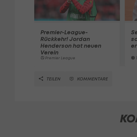
Premier-League-
S
Rückkehr! Jordan
sc
Henderson hat neuen
e
Verein
Premier League
T
TEILEN
KOMMENTARE
KO