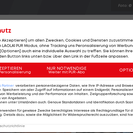
Foto: ©
hutz
le Akzeptieren] um allen Zwecken, Cookies und Diensten zuzustimme
 LAOLA1 PUR Modus, ohne Tracking uns Peronsalisierung von Werbung
 eine 0:1-Niederlage leistete und City gleichzeitig da
[Optionen] auch eine individuelle Auswahl zu treffen. Sie können Ihre
n, beträgt der Vorsprung der "Red Devils" fünf Runde
den Button links unten bzw. über den Link in der Fußzeile anpassen.
nnoch ist der Titelkampf für City-Coach Roberto
ZEPTIEREN
NUR NOTWENDIGE
OPTI
f Punkte sind zu viel. United hat einen fantastischen
Personalisierung
Weiter mit PUR-Abo
 Italiener will die Saison nun noch "gut zu Ende bringen".
6
Partner
verarbeiten personenbezogene Daten, wie Ihre IP-Adresse und Browser-
e
:
Speichern von oder Zugriff auf Informationen auf einem Endgerät; Personalisi
von Werbeleistung und der Performance von Inhalten, Zielgruppenforschung sow
g von Angeboten
.
nnen unter Umständen auch
:
Genaue Standortdaten und Identifikation durch Sca
erwenden für gewisse Zwecke berechtigtes Interesse als Rechtsgrundlage für d
. Details dazu, sowie die Möglichkeit Ihr Widerspruchsrecht auszuüben, sind hie
r
chutzrichtlinie