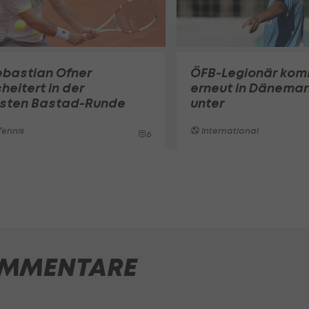
ebastian Ofner
ÖFB-Legionär ko
heitert in der
erneut in Dänemar
rsten Bastad-Runde
unter
ennis
International
6
MMENTARE