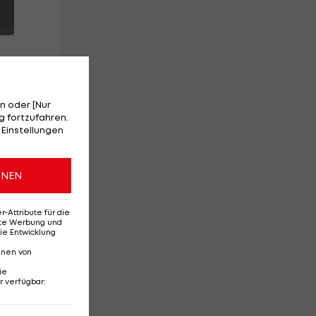
n oder [Nur
 fortzufahren.
 Einstellungen
n
ONEN
Attribute für die
erte Werbung und
ie Entwicklung
nnen von
ie
r verfügbar
:
Ehemaliges Rapid-
Di