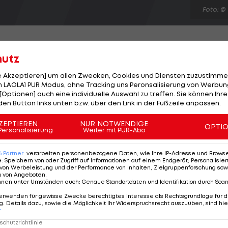
Foto: ©
hutz
le Akzeptieren] um allen Zwecken, Cookies und Diensten zuzustimme
Verletzung von Michael Essien reagiert und sich mit
 LAOLA1 PUR Modus, ohne Tracking uns Peronsalisierung von Werbung
[Optionen] auch eine individuelle Auswahl zu treffen. Sie können Ihre
Der 19-jährige Mittelfeldspieler, der derzeit mit der
den Button links unten bzw. über den Link in der Fußzeile anpassen.
, unterschreibt bis 2015 und soll fünf Millionen Euro
useln könnte die Summe allerdings noch auf bis zu zeh
ZEPTIEREN
NUR NOTWENDIGE
OPTI
Personalisierung
Weiter mit PUR-Abo
ch zudem ein Rückkaufrecht (2012: 10 Mio.; 2013: 15 Mio.)
6
Partner
verarbeiten personenbezogene Daten, wie Ihre IP-Adresse und Browser-
e
:
Speichern von oder Zugriff auf Informationen auf einem Endgerät; Personalisi
von Werbeleistung und der Performance von Inhalten, Zielgruppenforschung sow
g von Angeboten
.
nnen unter Umständen auch
:
Genaue Standortdaten und Identifikation durch Sca
erwenden für gewisse Zwecke berechtigtes Interesse als Rechtsgrundlage für d
. Details dazu, sowie die Möglichkeit Ihr Widerspruchsrecht auszuüben, sind hie
r
chutzrichtlinie