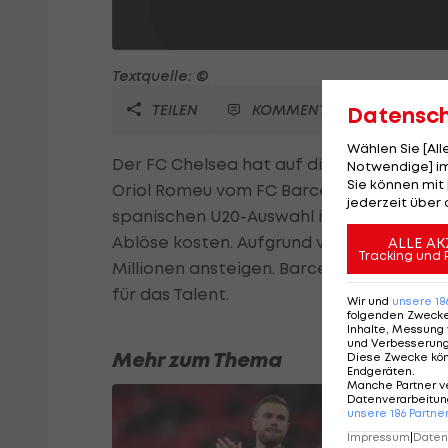
Textquelle: ©
TEILEN
KOMMENTARE
Datensc
Wählen Sie [Al
Der FC Chelsea hat auf die schwere Knie-
Notwendige] im
Sie können mit 
Oriol Romeu vom FC Barcelona verstärkt. 
jederzeit über 
spanischen U20-Auswahl in Kolumbien weilt
Ablöse kosten. Aufgrund von Vertragskla
ALLE AK
Tracking und 
Millionen ansteigen. Barcelona sicherte si
für das Talent.
Wir und
unsere
18
folgenden Zweck
Inhalte, Messung 
und Verbesserun
Mehr zum Thema
Diese Zwecke kö
Endgeräten
.
Manche Partner v
Datenverarbeitung
unsere
186
Partne
Impressum
|
Datens