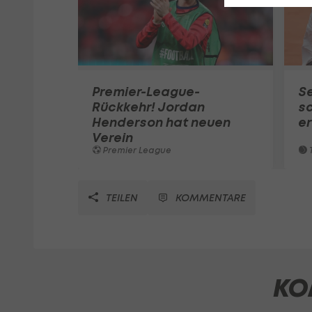
Premier-League-
S
Rückkehr! Jordan
sc
Henderson hat neuen
e
Verein
Premier League
T
TEILEN
KOMMENTARE
KO