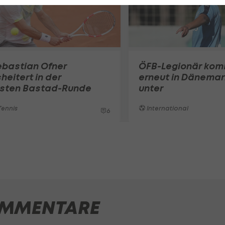
ebastian Ofner
ÖFB-Legionär ko
heitert in der
erneut in Dänemar
rsten Bastad-Runde
unter
ennis
International
6
MMENTARE