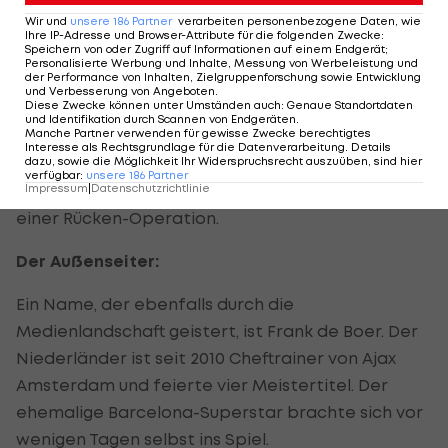
Trainer, aber er war stets bei Klubs, von denen
Wir und
unsere
186
Partner
verarbeiten personenbezogene Daten, wie
Ihre IP-Adresse und Browser-Attribute für die folgenden Zwecke
:
man erwartet, dass sie Titel holen. Es ist ein
Speichern von oder Zugriff auf Informationen auf einem Endgerät;
Personalisierte Werbung und Inhalte, Messung von Werbeleistung und
schwieriger Job, Liverpool zurück in die Top 4 zu
der Performance von Inhalten, Zielgruppenforschung sowie Entwicklung
führen“, so der 37-Jährige, der 705 Einsätze für die
und Verbesserung von Angeboten
.
Diese Zwecke können unter Umständen auch
:
Genaue Standortdaten
„Reds“ verzeichnete.
und Identifikation durch Scannen von Endgeräten
.
Manche Partner verwenden für gewisse Zwecke berechtigtes
Interesse als Rechtsgrundlage für die Datenverarbeitung. Details
Zudem steht ein Fragezeichen hinter der Fitness
dazu, sowie die Möglichkeit Ihr Widerspruchsrecht auszuüben, sind hier
verfügbar
:
unsere
186
Partner
des Italieners, unterzog er sich doch im Sommer
Impressum
|
Datenschutzrichtlinie
einer Rücken-Operation.
Der Außenseiter:
Ein Name, der ebenfalls durch die
Medienlandschaft geistert, ist Frank de Boer. Der
Niederländer ist seit 2010 Cheftrainer von Ajax
Amsterdam und feierte vier Meistertitel. Der
ehemalige Barcelona-Superstar brachte sich vor
wenigen Tagen selbst ins Spiel.