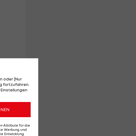
ng
n oder [Nur
 fortzufahren.
 Einstellungen
ONEN
der
o,
Attribute für die
s
erte Werbung und
ie Entwicklung