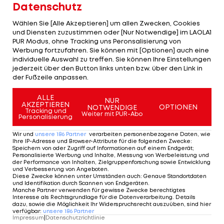
Datenschutz
Verbandes gilt, hatte der 44-Jährige zuvor die
gewünschte Freigabe erhalten.
Wählen Sie [Alle Akzeptieren] um allen Zwecken, Cookies
und Diensten zuzustimmen oder [Nur Notwendige] im LAOLA1
PUR Modus, ohne Tracking uns Peronsalisierung von
Mit der überraschenden Personalie zogen die
Werbung fortzufahren. Sie können mit [Optionen] auch eine
individuelle Auswahl zu treffen. Sie können Ihre Einstellungen
Münchner drastische Konsequenzen aus den
jederzeit über den Button links unten bzw. über den Link in
jüngsten Misserfolgen mit dem bitteren
der Fußzeile anpassen.
Höhepunkt des verlorenen Heim-Endspiels in der
ALLE
NUR
Champions League
gegen Chelsea.
AKZEPTIEREN
OPTIONEN
NOTWENDIGE
Tracking und
Weiter mit PUR-Abo
Personalisierung
Dabei war der Vertrag mit Nerlinger erst im
Wir und
unsere
186
Partner
verarbeiten personenbezogene Daten, wie
vergangenen November vorzeitig um zwei
Ihre IP-Adresse und Browser-Attribute für die folgenden Zwecke
:
Speichern von oder Zugriff auf Informationen auf einem Endgerät;
weitere Jahre bis 2014 verlängert worden. "Ich
Personalisierte Werbung und Inhalte, Messung von Werbeleistung und
der Performance von Inhalten, Zielgruppenforschung sowie Entwicklung
möchte mich im Namen des Clubs bei Christian
und Verbesserung von Angeboten
.
Diese Zwecke können unter Umständen auch
:
Genaue Standortdaten
Nerlinger ausdrücklich für seine Arbeit in den
und Identifikation durch Scannen von Endgeräten
.
Manche Partner verwenden für gewisse Zwecke berechtigtes
vergangenen vier Jahren beim FC Bayern
Interesse als Rechtsgrundlage für die Datenverarbeitung. Details
dazu, sowie die Möglichkeit Ihr Widerspruchsrecht auszuüben, sind hier
bedanken", erklärte Bayerns
verfügbar
:
unsere
186
Partner
Impressum
|
Datenschutzrichtlinie
Aufsichtsratsvorsitzender Uli Hoeneß am Montag.