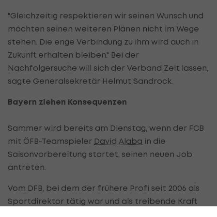
"Gleichzeitig respektieren wir seinen Wunsch und
möchten seinen weiteren Plänen nicht im Wege
stehen. Die enge Verbindung zu ihm wird auch in
Zukunft erhalten bleiben." Bei der
Nachfolgersuche will sich der Verband Zeit lassen,
sagte Generalsekretär Helmut Sandrock.
Bayern ziehen Konsequenzen
Sammer wird bereits am Dienstag, wenn der FCB
mit ÖFB-Teamspieler
David Alaba
in die
Saisonvorbereitung startet, seinen neuen Job
antreten.
Vom DFB, bei dem der frühere Profi seit 2006 als
Sportdirektor tätig war und als treibende Kraft
für das erfolgreiche Jugendprogramm des