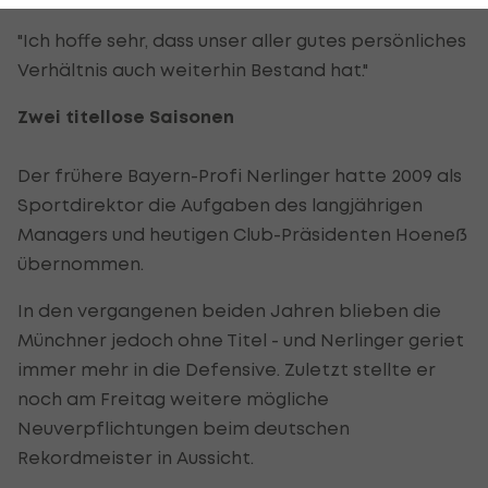
"Ich hoffe sehr, dass unser aller gutes persönliches
Verhältnis auch weiterhin Bestand hat."
Zwei titellose Saisonen
Der frühere Bayern-Profi Nerlinger hatte 2009 als
Sportdirektor die Aufgaben des langjährigen
Managers und heutigen Club-Präsidenten Hoeneß
übernommen.
In den vergangenen beiden Jahren blieben die
Münchner jedoch ohne Titel - und Nerlinger geriet
immer mehr in die Defensive. Zuletzt stellte er
noch am Freitag weitere mögliche
Neuverpflichtungen beim deutschen
Rekordmeister in Aussicht.