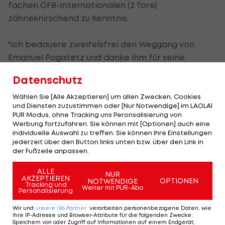
fachen ÖFB-Internationalen (2 Tore)
zähneknirschend zu Kenntnis.
"Ich bedauere zweifelsfrei den Weggang von
Emanuel Pogatetz und danke ihm für seine
Leistungen in den vergangenen zwei Jahre für
Datenschutz
Hannover 96. Wir respektieren, dass er sich nun
entschieden hat, den Verein zu wechseln", sagte
Wählen Sie [Alle Akzeptieren] um allen Zwecken, Cookies
und Diensten zuzustimmen oder [Nur Notwendige] im LAOLA1
Hannovers Sport-Geschäftsführer Jörg
PUR Modus, ohne Tracking uns Peronsalisierung von
Schmadtke, der den Brasilianer Felipe Trevizan als
Werbung fortzufahren. Sie können mit [Optionen] auch eine
individuelle Auswahl zu treffen. Sie können Ihre Einstellungen
Ersatz für Pogatetz verpflichtete.
jederzeit über den Button links unten bzw. über den Link in
der Fußzeile anpassen.
Seit Sommer 2010 in Hannover
ALLE
NUR
AKZEPTIEREN
OPTIONEN
NOTWENDIGE
Tracking und
Der Steirer kam im Sommer 2010 nach einem
Weiter mit PUR-Abo
Personalisierung
fünfjährigen Engagement bei Middlesbrough zu
Wir und
unsere
186
Partner
verarbeiten personenbezogene Daten, wie
Hannover 96 und hatte maßgeblichen Anteil
Ihre IP-Adresse und Browser-Attribute für die folgenden Zwecke
:
Speichern von oder Zugriff auf Informationen auf einem Endgerät;