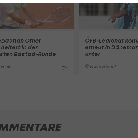
ebastian Ofner
ÖFB-Legionär ko
heitert in der
erneut in Dänemar
rsten Bastad-Runde
unter
ennis
International
6
MMENTARE