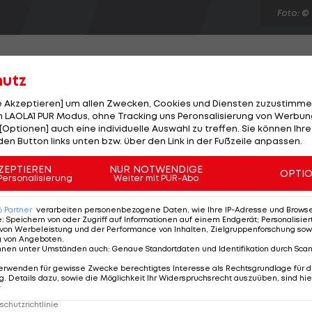
Foto: ©
hutz
le Akzeptieren] um allen Zwecken, Cookies und Diensten zuzustimme
ächsten Österreicher? In Bremen macht das Gerücht d
 LAOLA1 PUR Modus, ohne Tracking uns Peronsalisierung von Werbung
[Optionen] auch eine individuelle Auswahl zu treffen. Sie können Ihre
 an Torhüter Richard Strebinger haben. Der 19-jährige
den Button links unten bzw. über den Link in der Fußzeile anpassen.
tha BSC unter Vertrag, wo er in der laufenden Saison 
reits sieben Spiele bestritten hat. Der U19-
ZEPTIEREN
NUR NOTWENDIGE
OPTI
Personalisierung
Weiter mit PUR-Abo
er Akademie St. Pölten in die deutsche Hauptstadt
6
Partner
verarbeiten personenbezogene Daten, wie Ihre IP-Adresse und Browser-
e
:
Speichern von oder Zugriff auf Informationen auf einem Endgerät; Personalisi
von Werbeleistung und der Performance von Inhalten, Zielgruppenforschung sow
g von Angeboten
.
nnen unter Umständen auch
:
Genaue Standortdaten und Identifikation durch Sca
erwenden für gewisse Zwecke berechtigtes Interesse als Rechtsgrundlage für d
. Details dazu, sowie die Möglichkeit Ihr Widerspruchsrecht auszuüben, sind hie
r
chutzrichtlinie