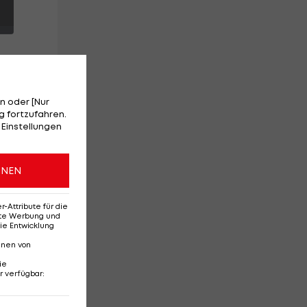
n oder [Nur
ie
 fortzufahren.
 Einstellungen
für
ONEN
Attribute für die
erte Werbung und
ie Entwicklung
nnen von
ie
r verfügbar
:
Ehemaliges Rapid-
Di