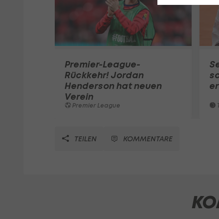
Premier-League-
S
Rückkehr! Jordan
sc
Henderson hat neuen
e
Verein
Premier League
T
TEILEN
KOMMENTARE
KO