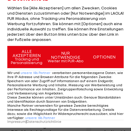
Februar geplanten Termine für ein Treffen der
Wählen Sie [Alle Akzeptieren] um allen Zwecken, Cookies
beiden Parteien waren geplatzt, so wählte Heldt
und Diensten zuzustimmen oder [Nur Notwendige] im LAOLA1
PUR Modus, ohne Tracking uns Peronsalisierung von
den elektronischen Weg. Wie hoch das Angebot
Werbung fortzufahren. Sie können mit [Optionen] auch eine
an den 34-Jährigen ist, wollte Heldt nicht
individuelle Auswahl zu treffen. Sie können Ihre Einstellungen
verraten. Auf die Frage, in welcher Sprache er das
jederzeit über den Button links unten bzw. über den Link in
der Fußzeile anpassen.
Schreiben verfasst habe, antwortete er: "In Euro."
ALLE
NUR
AKZEPTIEREN
Mehr zum Thema
OPTIONEN
NOTWENDIGE
Tracking und
Weiter mit PUR-Abo
Personalisierung
Wir und
unsere
186
Partner
verarbeiten personenbezogene Daten, wie
Ihre IP-Adresse und Browser-Attribute für die folgenden Zwecke
:
Speichern von oder Zugriff auf Informationen auf einem Endgerät;
Personalisierte Werbung und Inhalte, Messung von Werbeleistung und
der Performance von Inhalten, Zielgruppenforschung sowie Entwicklung
und Verbesserung von Angeboten
.
Diese Zwecke können unter Umständen auch
:
Genaue Standortdaten
und Identifikation durch Scannen von Endgeräten
.
Manche Partner verwenden für gewisse Zwecke berechtigtes
Interesse als Rechtsgrundlage für die Datenverarbeitung. Details
dazu, sowie die Möglichkeit Ihr Widerspruchsrecht auszuüben, sind hier
verfügbar
:
unsere
186
Partner
Impressum
|
Datenschutzrichtlinie
Premier-League-
Sebastian O