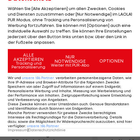
einig geworden. Zuletzt wurde immer wieder mit
Wählen Sie [Alle Akzeptieren] um allen Zwecken, Cookies
einem Abgang spekuliert, Vereine aus England
und Diensten zuzustimmen oder [Nur Notwendige] im LAOLA1
PUR Modus, ohne Tracking uns Peronsalisierung von
zeigten Interesse am Nationalspieler.
Werbung fortzufahren. Sie können mit [Optionen] auch eine
Unterschrieben sei zu diesem Zeitpunkt noch
individuelle Auswahl zu treffen. Sie können Ihre Einstellungen
nichts, das soll aber spätestens bis Ende April
jederzeit über den Button links unten bzw. über den Link in
der Fußzeile anpassen.
nachgeholt werden.
ALLE
NUR
AKZEPTIEREN
Mehr zum Thema
OPTIONEN
NOTWENDIGE
Tracking und
Weiter mit PUR-Abo
Personalisierung
Wir und
unsere
186
Partner
verarbeiten personenbezogene Daten, wie
Ihre IP-Adresse und Browser-Attribute für die folgenden Zwecke
:
Speichern von oder Zugriff auf Informationen auf einem Endgerät;
Personalisierte Werbung und Inhalte, Messung von Werbeleistung und
der Performance von Inhalten, Zielgruppenforschung sowie Entwicklung
und Verbesserung von Angeboten
.
Diese Zwecke können unter Umständen auch
:
Genaue Standortdaten
und Identifikation durch Scannen von Endgeräten
.
Manche Partner verwenden für gewisse Zwecke berechtigtes
Interesse als Rechtsgrundlage für die Datenverarbeitung. Details
dazu, sowie die Möglichkeit Ihr Widerspruchsrecht auszuüben, sind hier
verfügbar
:
unsere
186
Partner
Impressum
|
Datenschutzrichtlinie
Premier-League-
Sebastian O