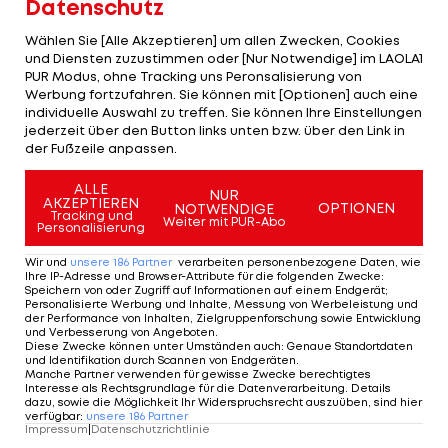
Datenschutz
Sprecher der Geschäftsführung, dem der
sportliche Geschäftsführer Magath unterstellt ist.
Wählen Sie [Alle Akzeptieren] um allen Zwecken, Cookies
und Diensten zuzustimmen oder [Nur Notwendige] im LAOLA1
Zuletzt wurde immer häufiger Kritik am
PUR Modus, ohne Tracking uns Peronsalisierung von
ehemaligen Meister-Trainer laut. Trotz
Werbung fortzufahren. Sie können mit [Optionen] auch eine
individuelle Auswahl zu treffen. Sie können Ihre Einstellungen
Investitionen von rund 50 Millionen Euro dümpelt
jederzeit über den Button links unten bzw. über den Link in
der VfL als Zehnter im Niemandsland der Tabelle
der Fußzeile anpassen.
herum.
ALLE
NUR
AKZEPTIEREN
OPTIONEN
NOTWENDIGE
Tracking und
Mehr zum Thema
Weiter mit PUR-Abo
Personalisierung
Wir und
unsere
186
Partner
verarbeiten personenbezogene Daten, wie
Ihre IP-Adresse und Browser-Attribute für die folgenden Zwecke
:
Speichern von oder Zugriff auf Informationen auf einem Endgerät;
Personalisierte Werbung und Inhalte, Messung von Werbeleistung und
der Performance von Inhalten, Zielgruppenforschung sowie Entwicklung
und Verbesserung von Angeboten
.
Diese Zwecke können unter Umständen auch
:
Genaue Standortdaten
und Identifikation durch Scannen von Endgeräten
.
Manche Partner verwenden für gewisse Zwecke berechtigtes
Interesse als Rechtsgrundlage für die Datenverarbeitung. Details
dazu, sowie die Möglichkeit Ihr Widerspruchsrecht auszuüben, sind hier
verfügbar
:
unsere
186
Partner
Impressum
|
Datenschutzrichtlinie