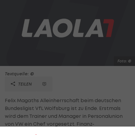
Foto: ©
Textquelle: ©
TEILEN
Felix Magaths Alleinherrschaft beim deutschen
Bundesligist VfL Wolfsburg ist zu Ende. Erstmals
wird dem Trainer und Manager in Personalunion
von VW ein Chef vorgesetzt. Finanz-
Geschäftsführer Wolfgang Hotze wird zum 1. April