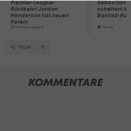
Premier-League-
Sebastian O
Rückkehr! Jordan
scheitert in
Henderson hat neuen
Bastad-Run
Verein
Premier League
Tennis
TEILEN
KOMMENTARE