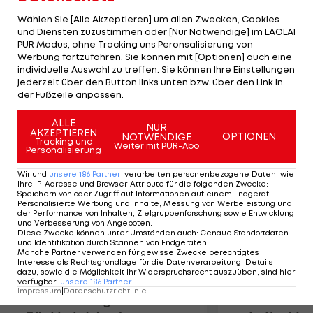
Berater Tobias Sander der "Bild". Einen
Wählen Sie [Alle Akzeptieren] um allen Zwecken, Cookies
"Sonderstatus" nehmen die Münchner ein:
und Diensten zuzustimmen oder [Nur Notwendige] im LAOLA1
PUR Modus, ohne Tracking uns Peronsalisierung von
"Ambiente und Trainingsniveau sind Extraklasse."
Werbung fortzufahren. Sie können mit [Optionen] auch eine
Der 21-Jährige könnte beim FCB die Nachfolge
individuelle Auswahl zu treffen. Sie können Ihre Einstellungen
von Hans-Jörg Butt, der seine Karriere beendet,
jederzeit über den Button links unten bzw. über den Link in
der Fußzeile anpassen.
als Mann hinter Manuel Neuer einnehmen.
ALLE
NUR
AKZEPTIEREN
Mehr zum Thema
OPTIONEN
NOTWENDIGE
Tracking und
Weiter mit PUR-Abo
Personalisierung
Wir und
unsere
186
Partner
verarbeiten personenbezogene Daten, wie
Ihre IP-Adresse und Browser-Attribute für die folgenden Zwecke
:
Speichern von oder Zugriff auf Informationen auf einem Endgerät;
Personalisierte Werbung und Inhalte, Messung von Werbeleistung und
der Performance von Inhalten, Zielgruppenforschung sowie Entwicklung
und Verbesserung von Angeboten
.
Diese Zwecke können unter Umständen auch
:
Genaue Standortdaten
und Identifikation durch Scannen von Endgeräten
.
Manche Partner verwenden für gewisse Zwecke berechtigtes
Interesse als Rechtsgrundlage für die Datenverarbeitung. Details
dazu, sowie die Möglichkeit Ihr Widerspruchsrecht auszuüben, sind hier
verfügbar
:
unsere
186
Partner
Impressum
|
Datenschutzrichtlinie
Premier-League-
Sebastian O