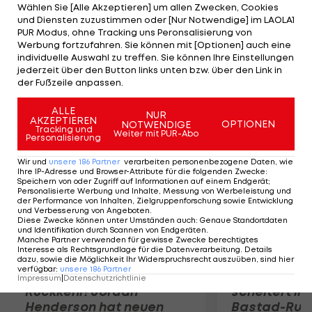
gibt sein Trainer Jürgen Klopp Preis. Ob der seit
Wählen Sie [Alle Akzeptieren] um allen Zwecken, Cookies
und Diensten zuzustimmen oder [Nur Notwendige] im LAOLA1
Dezember verletzte DFB-Teamspieler schon
PUR Modus, ohne Tracking uns Peronsalisierung von
gegen die Bayern wieder aufläuft, bleibt offen:
Werbung fortzufahren. Sie können mit [Optionen] auch eine
individuelle Auswahl zu treffen. Sie können Ihre Einstellungen
"Wir müssen sehen, wie er uns am besten helfen
jederzeit über den Button links unten bzw. über den Link in
kann, ob schon am Mittwoch oder Samstag."
der Fußzeile anpassen.
Mehr zum Thema
ALLE
NUR
AKZEPTIEREN
OPTIONEN
NOTWENDIGE
Tracking und
Weiter mit PUR-Abo
Personalisierung
Wir und
unsere
186
Partner
verarbeiten personenbezogene Daten, wie
Ihre IP-Adresse und Browser-Attribute für die folgenden Zwecke
:
Speichern von oder Zugriff auf Informationen auf einem Endgerät;
Personalisierte Werbung und Inhalte, Messung von Werbeleistung und
der Performance von Inhalten, Zielgruppenforschung sowie Entwicklung
und Verbesserung von Angeboten
.
Diese Zwecke können unter Umständen auch
:
Genaue Standortdaten
und Identifikation durch Scannen von Endgeräten
.
Manche Partner verwenden für gewisse Zwecke berechtigtes
Interesse als Rechtsgrundlage für die Datenverarbeitung. Details
dazu, sowie die Möglichkeit Ihr Widerspruchsrecht auszuüben, sind hier
verfügbar
:
unsere
186
Partner
Premier-League-
Sebastian O
Impressum
|
Datenschutzrichtlinie
Rückkehr! Jordan
scheitert in
Henderson hat neuen
Bastad-Run