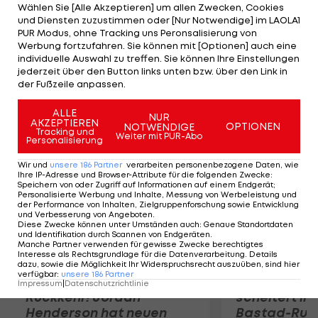
auswärts mit 2:1. Marko Arnautovic erzielt beim
Wählen Sie [Alle Akzeptieren] um allen Zwecken, Cookies
und Diensten zuzustimmen oder [Nur Notwendige] im LAOLA1
Auswärtssieg des SV Werder im Nordderby beim
PUR Modus, ohne Tracking uns Peronsalisierung von
HSV den Treffer zum 3:1-Endstand. Der 1. FC
Werbung fortzufahren. Sie können mit [Optionen] auch eine
individuelle Auswahl zu treffen. Sie können Ihre Einstellungen
Nürnberg bezwingt den 1. FC Köln 2:1, Leverkusen
jederzeit über den Button links unten bzw. über den Link in
fertigt Augsburg mit 4:1 ab.
der Fußzeile anpassen.
Mehr zum Thema
ALLE
NUR
AKZEPTIEREN
OPTIONEN
NOTWENDIGE
Tracking und
Weiter mit PUR-Abo
Personalisierung
Wir und
unsere
186
Partner
verarbeiten personenbezogene Daten, wie
Ihre IP-Adresse und Browser-Attribute für die folgenden Zwecke
:
Speichern von oder Zugriff auf Informationen auf einem Endgerät;
Personalisierte Werbung und Inhalte, Messung von Werbeleistung und
der Performance von Inhalten, Zielgruppenforschung sowie Entwicklung
und Verbesserung von Angeboten
.
Diese Zwecke können unter Umständen auch
:
Genaue Standortdaten
und Identifikation durch Scannen von Endgeräten
.
Manche Partner verwenden für gewisse Zwecke berechtigtes
Interesse als Rechtsgrundlage für die Datenverarbeitung. Details
dazu, sowie die Möglichkeit Ihr Widerspruchsrecht auszuüben, sind hier
verfügbar
:
unsere
186
Partner
Premier-League-
Sebastian O
Impressum
|
Datenschutzrichtlinie
Rückkehr! Jordan
scheitert in
Henderson hat neuen
Bastad-Run