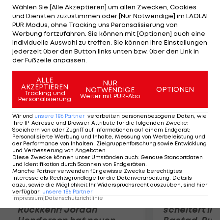
Madrid über einen Wechsel einig. Der Linksfuß wird
Wählen Sie [Alle Akzeptieren] um allen Zwecken, Cookies
und Diensten zuzustimmen oder [Nur Notwendige] im LAOLA1
die Gladbacher rund acht Millionen Euro kosten
PUR Modus, ohne Tracking uns Peronsalisierung von
und einen Vertrag über fünf Jahre unterzeichnen.
Werbung fortzufahren. Sie können mit [Optionen] auch eine
individuelle Auswahl zu treffen. Sie können Ihre Einstellungen
Lediglich der medizinische Check des zweimaligen
jederzeit über den Button links unten bzw. über den Link in
spanischen Nationalspielers steht noch aus.
der Fußzeile anpassen.
ALLE
Mehr zum Thema
NUR
AKZEPTIEREN
OPTIONEN
NOTWENDIGE
Tracking und
Weiter mit PUR-Abo
Personalisierung
Wir und
unsere
186
Partner
verarbeiten personenbezogene Daten, wie
Ihre IP-Adresse und Browser-Attribute für die folgenden Zwecke
:
Speichern von oder Zugriff auf Informationen auf einem Endgerät;
Personalisierte Werbung und Inhalte, Messung von Werbeleistung und
der Performance von Inhalten, Zielgruppenforschung sowie Entwicklung
und Verbesserung von Angeboten
.
Diese Zwecke können unter Umständen auch
:
Genaue Standortdaten
und Identifikation durch Scannen von Endgeräten
.
Manche Partner verwenden für gewisse Zwecke berechtigtes
Interesse als Rechtsgrundlage für die Datenverarbeitung. Details
dazu, sowie die Möglichkeit Ihr Widerspruchsrecht auszuüben, sind hier
verfügbar
:
unsere
186
Partner
Premier-League-
Sebastian O
Impressum
|
Datenschutzrichtlinie
Rückkehr! Jordan
scheitert in