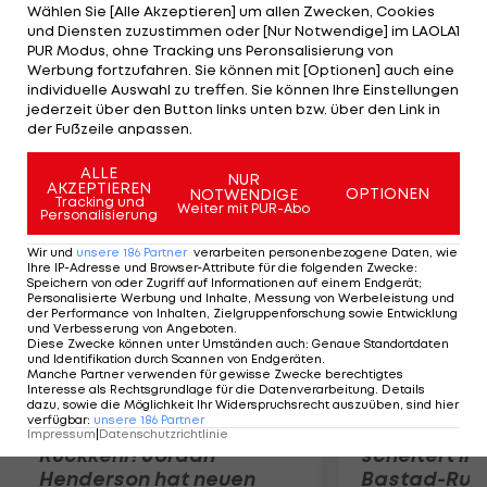
Sportdirektor Michael Zorc auf der BVB-Website.
Wählen Sie [Alle Akzeptieren] um allen Zwecken, Cookies
und Diensten zuzustimmen oder [Nur Notwendige] im LAOLA1
Schieber spielte seit 2006 für die Stuttgarter,
PUR Modus, ohne Tracking uns Peronsalisierung von
2010/11 war er an den 1. FC Nürnberg verliehen. Der
Werbung fortzufahren. Sie können mit [Optionen] auch eine
individuelle Auswahl zu treffen. Sie können Ihre Einstellungen
Stürmer unterschreibt bis 2016, einzig der
jederzeit über den Button links unten bzw. über den Link in
medizinische Check steht noch aus.
der Fußzeile anpassen.
Mehr zum Thema
ALLE
NUR
AKZEPTIEREN
OPTIONEN
NOTWENDIGE
Tracking und
Weiter mit PUR-Abo
Personalisierung
Wir und
unsere
186
Partner
verarbeiten personenbezogene Daten, wie
Ihre IP-Adresse und Browser-Attribute für die folgenden Zwecke
:
Speichern von oder Zugriff auf Informationen auf einem Endgerät;
Personalisierte Werbung und Inhalte, Messung von Werbeleistung und
der Performance von Inhalten, Zielgruppenforschung sowie Entwicklung
und Verbesserung von Angeboten
.
Diese Zwecke können unter Umständen auch
:
Genaue Standortdaten
und Identifikation durch Scannen von Endgeräten
.
Manche Partner verwenden für gewisse Zwecke berechtigtes
Interesse als Rechtsgrundlage für die Datenverarbeitung. Details
dazu, sowie die Möglichkeit Ihr Widerspruchsrecht auszuüben, sind hier
verfügbar
:
unsere
186
Partner
Premier-League-
Sebastian O
Impressum
|
Datenschutzrichtlinie
Rückkehr! Jordan
scheitert in
Henderson hat neuen
Bastad-Run