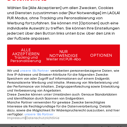
Jährige hat dabei 1,6 Promille Alkohol im Blut. Köln
Wählen Sie [Alle Akzeptieren] um allen Zwecken, Cookies
reagiert auf den Vorfall und verhängt gegen den
und Diensten zuzustimmen oder [Nur Notwendige] im LAOLA1
PUR Modus, ohne Tracking uns Peronsalisierung von
Verteidiger wegen "unprofessionellen Verhaltens
Werbung fortzufahren. Sie können mit [Optionen] auch eine
in der Öffentlichkeit und wegen der Verletzung
individuelle Auswahl zu treffen. Sie können Ihre Einstellungen
seiner Vorbildfunktion" Sanktionen, die aber nicht
jederzeit über den Button links unten bzw. über den Link in
der Fußzeile anpassen.
publiziert werden.
ALLE
NUR
AKZEPTIEREN
Mehr zum Thema
OPTIONEN
NOTWENDIGE
Tracking und
Weiter mit PUR-Abo
Personalisierung
Wir und
unsere
186
Partner
verarbeiten personenbezogene Daten, wie
Ihre IP-Adresse und Browser-Attribute für die folgenden Zwecke
:
Speichern von oder Zugriff auf Informationen auf einem Endgerät;
Personalisierte Werbung und Inhalte, Messung von Werbeleistung und
der Performance von Inhalten, Zielgruppenforschung sowie Entwicklung
und Verbesserung von Angeboten
.
Diese Zwecke können unter Umständen auch
:
Genaue Standortdaten
und Identifikation durch Scannen von Endgeräten
.
Manche Partner verwenden für gewisse Zwecke berechtigtes
Interesse als Rechtsgrundlage für die Datenverarbeitung. Details
dazu, sowie die Möglichkeit Ihr Widerspruchsrecht auszuüben, sind hier
verfügbar
:
unsere
186
Partner
Impressum
|
Datenschutzrichtlinie
Premier-League-
Sebastian O