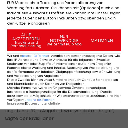
Der ärztliche Befund bei Naldo war für ihn kein
PUR Modus, ohne Tracking uns Peronsalisierung von
Werbung fortzufahren. Sie können mit [Optionen] auch eine
Riesenschock. "Nein, ich bin nicht überrascht",
individuelle Auswahl zu treffen. Sie können Ihre Einstellungen
erklärte der Bremer Clubchef im Trainingslager in
jederzeit über den Button links unten bzw. über den Link in
der Fußzeile anpassen.
Zell am Ziller. "Wenn man einen 29-jährigen Spieler
untersucht, findet man immer etwas", fügte Allofs
ALLE
NUR
AKZEPTIEREN
hinzu.
OPTIONEN
NOTWENDIGE
Tracking und
Weiter mit PUR-Abo
Personalisierung
Noch am Vortag hatte er erklärt, dass er den
Wir und
unsere
186
Partner
verarbeiten personenbezogene Daten, wie
Vertrag mit Naldo gerne verlängert hätte. "Aber
Ihre IP-Adresse und Browser-Attribute für die folgenden Zwecke
:
Speichern von oder Zugriff auf Informationen auf einem Endgerät;
mit dem Angebot von Wolfsburg konnten wir
Personalisierte Werbung und Inhalte, Messung von Werbeleistung und
der Performance von Inhalten, Zielgruppenforschung sowie Entwicklung
nicht konkurrieren", erläuterte der Werder-
und Verbesserung von Angeboten
.
Diese Zwecke können unter Umständen auch
:
Genaue Standortdaten
Clubchef die Entscheidung für eine Ablösesumme
und Identifikation durch Scannen von Endgeräten
.
Manche Partner verwenden für gewisse Zwecke berechtigtes
bei einem wechselwilligen Spieler.
Interesse als Rechtsgrundlage für die Datenverarbeitung. Details
dazu, sowie die Möglichkeit Ihr Widerspruchsrecht auszuüben, sind hier
verfügbar
:
unsere
186
Partner
Naldo hatte ebenfalls finanzielle Gründe
Impressum
|
Datenschutzrichtlinie
angeführt. "Das Angebot war wirklich sehr gut",
sagte der Brasilianer.