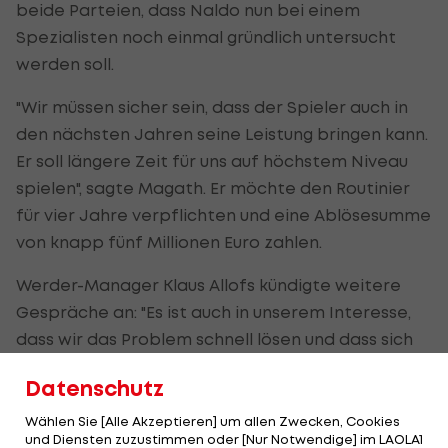
beide Parteien, dass Naldo nun bei einem
Spezialisten noch einmal gründlich untersucht
werden soll.
"Wir müssen sicher sein, dass der Spieler auch in
den nächsten Jahren seine Leistung bringen kann.
Er soll längere Zeit für uns auf höchstem Niveau
spielen", sagte Magath. Er möchte den Routinier
für vier Jahre verpflichten und eine Ablösesumme
von knapp fünf Millionen Euro zahlen.
Werder-Manager Klaus Allofs kündigte weitere
Gespräche an: "Es ist auch in unserem Interesse,
dass wir das Problem schnell lösen und dass sich
die Sache nicht über Wochen hinzieht."
Datenschutz
"Das Angebot war wirklich sehr gut"
Wählen Sie [Alle Akzeptieren] um allen Zwecken, Cookies
und Diensten zuzustimmen oder [Nur Notwendige] im LAOLA1