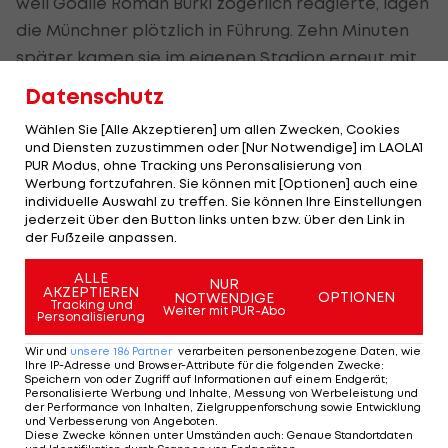
weil Goalie Roman Bürki zögerlich reagierte, lagen
die Münchner plötzlich in Führung. Zehn Minuten
später kamen sie im eigenen Stadion erneut mit
einem Konter zum Zug. Müller und Philipp Lahm
Datenschutz
fanden Thiago, der im Strafraum von Henrich
Wählen Sie [Alle Akzeptieren] um allen Zwecken, Cookies
Mchitarjan gefoult wurde. Müller, zuletzt in Mainz
und Diensten zuzustimmen oder [Nur Notwendige] im LAOLA1
vom Punkt ohne Glück, verwandelte sicher.
PUR Modus, ohne Tracking uns Peronsalisierung von
Werbung fortzufahren. Sie können mit [Optionen] auch eine
individuelle Auswahl zu treffen. Sie können Ihre Einstellungen
Die Dortmunder fanden überraschend schnell
jederzeit über den Button links unten bzw. über den Link in
zurück ins Spiel. Mchitarjan spielte auf Castro, der
der Fußzeile anpassen.
flankte in die Mitte. Dort musste Aubameyang nur
ALLE
NUR
noch den Fuß hinhalten. Der Gabuner hatte zu
AKZEPTIEREN
OPTIONEN
NOTWENDIGE
Tracking und
Weiter mit PUR-Abo
diesem Zeitpunkt mit zehn Treffern genau so viele
Personalisierung
Tore auf dem Konto wie Bayerns Stürmerstar
Wir und
unsere
186
Partner
verarbeiten personenbezogene Daten, wie
Ihre IP-Adresse und Browser-Attribute für die folgenden Zwecke
:
Lewandowski.
Speichern von oder Zugriff auf Informationen auf einem Endgerät;
Personalisierte Werbung und Inhalte, Messung von Werbeleistung und
der Performance von Inhalten, Zielgruppenforschung sowie Entwicklung
12 Tore in vier Spielen
und Verbesserung von Angeboten
.
Diese Zwecke können unter Umständen auch
:
Genaue Standortdaten