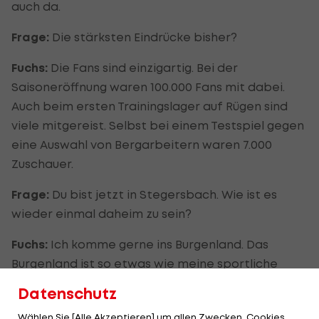
auch da.
Frage:
Die stärksten Eindrücke bisher?
Fuchs:
Die Fans sind einzigartig. Bei der
Saisoneröffnung waren 100.000 Fans mit dabei.
Auch beim ersten Trainingslager auf Rügen sind
viele mitgereist. Selbst bei einem Testspiel gegen
eine Auswahl von Bergarbeitern waren 7.000
Zuschauer.
Frage:
Du bist jetzt in Stegersbach. Wie ist es
wieder einmal daheim zu sein?
Fuchs:
Ich komme gerne ins Burgenland. Das
Burgenland ist so etwas wie meine sportliche
Heimat. Natürlich freue ich mich, dass ein Teil der
Datenschutz
Saisonvorbereitung in Österreich stattfindet.
Wählen Sie [Alle Akzeptieren] um allen Zwecken, Cookies