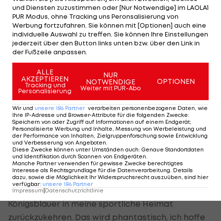
Mehr zählt für mich jedoch die rasche Integration
und Diensten zuzustimmen oder [Nur Notwendige] im LAOLA1
ins neue Team. Ich freue mich auch, dass das
PUR Modus, ohne Tracking uns Peronsalisierung von
Werbung fortzufahren. Sie können mit [Optionen] auch eine
Burgenland nun in Bezug auf Fußball-Trainingslager
individuelle Auswahl zu treffen. Sie können Ihre Einstellungen
eine Offensive startet. Ich habe immer schon
jederzeit über den Button links unten bzw. über den Link in
der Fußzeile anpassen.
betont, dass die Kombination aus sportlichen
Einrichtungen und den
ALLE
NUR
AKZEPTIEREN
Regenerationsmöglichkeiten ideal ist.
OPTIONEN
NOTWENDIGE
Tracking und
Weiter mit PUR-Abo
Personalisierung
Frage:
Zum Abschluss steht ein Spiel gegen
Wir und
unsere
186
Partner
verarbeiten personenbezogene Daten, wie
Olmütz auf dem Programm, wie beurteilst du
Ihre IP-Adresse und Browser-Attribute für die folgenden Zwecke
:
Speichern von oder Zugriff auf Informationen auf einem Endgerät;
dieses Spiel im Vorfeld?
Personalisierte Werbung und Inhalte, Messung von Werbeleistung und
der Performance von Inhalten, Zielgruppenforschung sowie Entwicklung
und Verbesserung von Angeboten
.
Diese Zwecke können unter Umständen auch
:
Genaue Standortdaten
und Identifikation durch Scannen von Endgeräten
.
Fuchs:
Ich freue mich auf das Spiel. Ich hoffe, dass
Manche Partner verwenden für gewisse Zwecke berechtigtes
Interesse als Rechtsgrundlage für die Datenverarbeitung. Details
viele Freunde und Bekannte mit dabei sind. Für
dazu, sowie die Möglichkeit Ihr Widerspruchsrecht auszuüben, sind hier
verfügbar
:
unsere
186
Partner
mich ist es schon etwas ganz Besonderes, als
Impressum
|
Datenschutzrichtlinie
Königsblauer in meine sportliche Heimat
zurückzukehren. Das wird phantastisch, ich hoffe