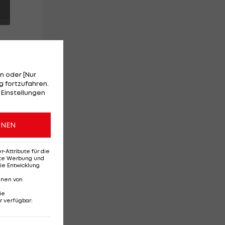
n oder [Nur
 fortzufahren.
 Einstellungen
r
ONEN
Attribute für die
erte Werbung und
ie Entwicklung
nnen von
ie
r verfügbar
:
Ehemaliges Rapid-
Di