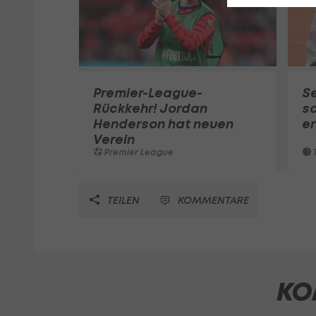
Premier-League-
S
Rückkehr! Jordan
sc
Henderson hat neuen
e
Verein
Premier League
T
TEILEN
KOMMENTARE
KO