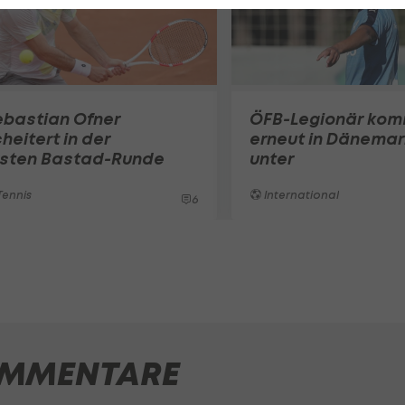
ebastian Ofner
ÖFB-Legionär ko
heitert in der
erneut in Dänemar
rsten Bastad-Runde
unter
ennis
International
6
MMENTARE