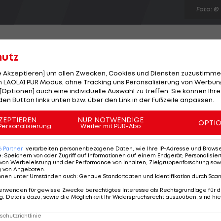
Foto: ©
hutz
le Akzeptieren] um allen Zwecken, Cookies und Diensten zuzustimme
zwei Österreichern. Wie der Bundesliga-Absteiger
 LAOLA1 PUR Modus, ohne Tracking uns Peronsalisierung von Werbung
[Optionen] auch eine individuelle Auswahl zu treffen. Sie können Ihre
n Wimmer verpflichtet. Royer (22) kommt leihweise von
den Button links unten bzw. über den Link in der Fußzeile anpassen.
en konnte. Abwehr-Talent Wimmer (19) spielte zuletzt
planung eine große Rolle. Wir haben uns mit beiden seh
ZEPTIEREN
NUR NOTWENDIGE
OPTI
Personalisierung
Weiter mit PUR-Abo
 persönlichen Gesprächen einen sehr guten Eindruck
6
Partner
verarbeiten personenbezogene Daten, wie Ihre IP-Adresse und Browser-
e
:
Speichern von oder Zugriff auf Informationen auf einem Endgerät; Personalisi
von Werbeleistung und der Performance von Inhalten, Zielgruppenforschung sow
g von Angeboten
.
nnen unter Umständen auch
:
Genaue Standortdaten und Identifikation durch Sca
erwenden für gewisse Zwecke berechtigtes Interesse als Rechtsgrundlage für d
. Details dazu, sowie die Möglichkeit Ihr Widerspruchsrecht auszuüben, sind hie
r
chutzrichtlinie