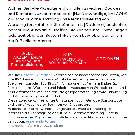
Lager zu brutalen Auseinandersetzungen
Wählen Sie [Alle Akzeptieren] um allen Zwecken, Cookies
gekommen, sodass Polizei und Justiz keine andere
und Diensten zuzustimmen oder [Nur Notwendige] im LAOLA1
PUR Modus, ohne Tracking uns Peronsalisierung von
Möglichkeit als diese Maßnahme sehen. St. Pauli
Werbung fortzufahren. Sie können mit [Optionen] auch eine
will nun die Grundsatzfrage der staatlichen
individuelle Auswahl zu treffen. Sie können Ihre Einstellungen
Einmischung in den Fußball-Spielbetrieb in einer
jederzeit über den Button links unten bzw. über den Link in
der Fußzeile anpassen.
weiteren Instanz klären lassen.
ALLE
NUR
AKZEPTIEREN
Mehr zum Thema
OPTIONEN
NOTWENDIGE
Tracking und
Weiter mit PUR-Abo
Personalisierung
Wir und
unsere
186
Partner
verarbeiten personenbezogene Daten, wie
Ihre IP-Adresse und Browser-Attribute für die folgenden Zwecke
:
Speichern von oder Zugriff auf Informationen auf einem Endgerät;
Personalisierte Werbung und Inhalte, Messung von Werbeleistung und
der Performance von Inhalten, Zielgruppenforschung sowie Entwicklung
und Verbesserung von Angeboten
.
Diese Zwecke können unter Umständen auch
:
Genaue Standortdaten
und Identifikation durch Scannen von Endgeräten
.
Manche Partner verwenden für gewisse Zwecke berechtigtes
Interesse als Rechtsgrundlage für die Datenverarbeitung. Details
dazu, sowie die Möglichkeit Ihr Widerspruchsrecht auszuüben, sind hier
verfügbar
:
unsere
186
Partner
Impressum
|
Datenschutzrichtlinie
Premier-League-
Sebastian O