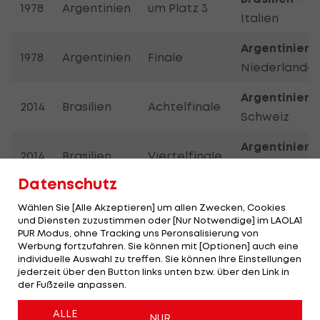
1978
Argentinien
um Platz 3
Italien
Argentinien
-
1978
Argentinien
Finale
Niederlande
Argentinien
-
2014
Brasilien
Achtelfinale
Schweiz
Argentinien
-
2014
Brasilien
Viertelfinale
Belgien
Datenschutz
Brasilien -
2014
Brasilien
Halbfinale
Wählen Sie [Alle Akzeptieren] um allen Zwecken, Cookies
Deutschland
und Diensten zuzustimmen oder [Nur Notwendige] im LAOLA1
PUR Modus, ohne Tracking uns Peronsalisierung von
Argentinien -
Werbung fortzufahren. Sie können mit [Optionen] auch eine
2014
Brasilien
Halbfinale
individuelle Auswahl zu treffen. Sie können Ihre Einstellungen
Niederlande
jederzeit über den Button links unten bzw. über den Link in
der Fußzeile anpassen.
Endspiel-Teilnahmen:
ALLE
NUR