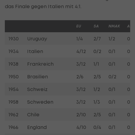
das Finale gegen Italien mit 4:1.
EU
SA
NMAK
AF
1930
Uruguay
1/4
2/7
1/2
0/
1934
Italien
4/12
0/2
0/1
0/1
1938
Frankreich
3/12
1/1
0/1
0/
1950
Brasilien
2/6
2/5
0/2
0/
1954
Schweiz
3/12
1/2
0/1
0/
1958
Schweden
3/12
1/3
0/1
0/
1962
Chile
2/10
2/5
0/1
0/
1966
England
4/10
0/4
0/1
0/