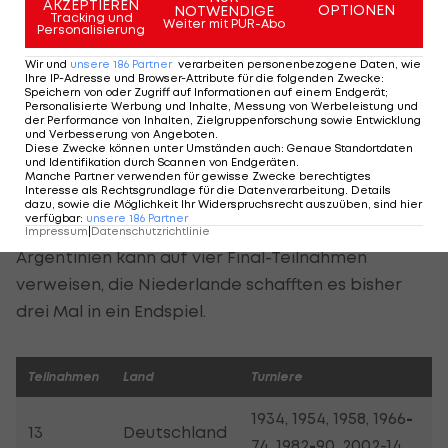
AKZEPTIEREN
OPTIONEN
NOTWENDIGE
Tracking und
Weiter mit PUR-Abo
Personalisierung
Brasilien und
Deutschland
spielen sich im direkten
Duell den neuen Rekord für Final-Teilnahmen aus.
Wir und
unsere
186
Partner
verarbeiten personenbezogene Daten, wie
Ihre IP-Adresse und Browser-Attribute für die folgenden Zwecke
:
Speichern von oder Zugriff auf Informationen auf einem Endgerät;
Bisher waren beide sieben Mal in Endspielen (bei
Personalisierte Werbung und Inhalte, Messung von Werbeleistung und
der Performance von Inhalten, Zielgruppenforschung sowie Entwicklung
Brasilien inklusive dem finalen Gruppenspiel
und Verbesserung von Angeboten
.
Diese Zwecke können unter Umständen auch
:
Genaue Standortdaten
gegen Uruguay). Brasilien ging bei fünf dieser
und Identifikation durch Scannen von Endgeräten
.
Manche Partner verwenden für gewisse Zwecke berechtigtes
sieben Versuchen als Sieger vom Platz,
Interesse als Rechtsgrundlage für die Datenverarbeitung. Details
dazu, sowie die Möglichkeit Ihr Widerspruchsrecht auszuüben, sind hier
Deutschland
gelang dies drei Mal.
verfügbar
:
unsere
186
Partner
Impressum
|
Datenschutzrichtlinie
Argentinien kann auf vier Final-Teilnahmen
verweisen, die Niederlande schafften es bisher
drei Mal in ein Endspiel.
Teilnahmen
Land
Turniere
1934, 1954, 1958, 1966
-
13
Deutschland
74, 1982
-
90, 2002-14