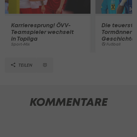
Karrieresprung! ÖVV-
Die teuerst
Teamspieler wechselt
Tormänner d
in Topliga
Geschichte
Sport-Mix
Fußball
TEILEN
KOMMENTARE