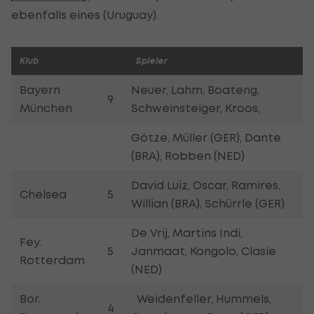
ebenfalls eines (Uruguay).
Klub
Spieler
Bayern
Neuer, Lahm, Boateng,
9
München
Schweinsteiger, Kroos,
Götze, Müller (GER), Dante
(BRA), Robben (NED)
David Luiz, Oscar, Ramires,
Chelsea
5
Willian (BRA), Schürrle (GER)
De Vrij, Martins Indi,
Fey.
5
Janmaat, Kongolo, Clasie
Rotterdam
(NED)
Bor.
Weidenfeller, Hummels,
4