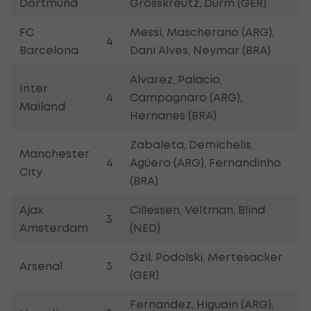
Dortmund
Grosskreutz, Durm (GER)
FC
Messi, Mascherano (ARG),
4
Barcelona
Dani Alves, Neymar (BRA)
Alvarez, Palacio,
Inter
4
Campagnaro (ARG),
Mailand
Hernanes (BRA)
Zabaleta, Demichelis,
Manchester
4
Agüero (ARG), Fernandinho
City
(BRA)
Ajax
Cillessen, Veltman, Blind
3
Amsterdam
(NED)
Özil, Podolski, Mertesacker
Arsenal
3
(GER)
Fernandez, Higuain (ARG),