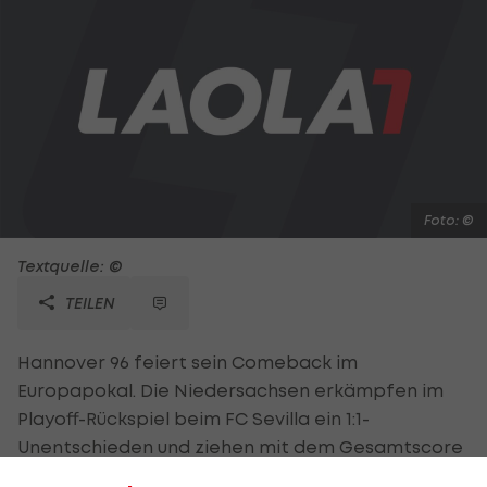
Foto: ©
Textquelle: ©
TEILEN
Hannover 96 feiert sein Comeback im
Europapokal. Die Niedersachsen erkämpfen im
Playoff-Rückspiel beim FC Sevilla ein 1:1-
Unentschieden und ziehen mit dem Gesamtscore
von 3:2 in die Europa-League-Gruppenphase ein.