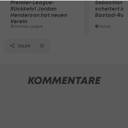
Premier-League-
Sebastian O
Rückkehr! Jordan
scheitert in
Henderson hat neuen
Bastad-Run
Verein
Premier League
Tennis
TEILEN
KOMMENTARE