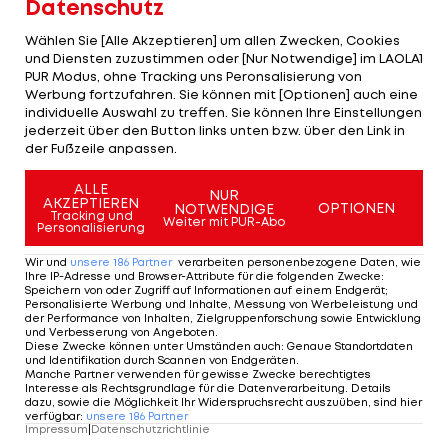
Datenschutz
Abdellaoue trifft in Minute 23 zum 1:0, Emanuel
Pogatetz gleicht 14 Minuten später unglücklich
Wählen Sie [Alle Akzeptieren] um allen Zwecken, Cookies
und Diensten zuzustimmen oder [Nur Notwendige] im LAOLA1
per Eigentor aus. England stellt gleich vier Teams
PUR Modus, ohne Tracking uns Peronsalisierung von
in der Gruppenphase. Fulham (gegen
Werbung fortzufahren. Sie können mit [Optionen] auch eine
individuelle Auswahl zu treffen. Sie können Ihre Einstellungen
Dnipropetrovsk), Birmingham (Nacional Funchal),
jederzeit über den Button links unten bzw. über den Link in
Stoke (Thun) und Tottenham (Hearts) kommen
der Fußzeile anpassen.
weiter.
ALLE
NUR
AKZEPTIEREN
OPTIONEN
NOTWENDIGE
Tracking und
Mehr zum Thema
Weiter mit PUR-Abo
Personalisierung
Wir und
unsere
186
Partner
verarbeiten personenbezogene Daten, wie
Ihre IP-Adresse und Browser-Attribute für die folgenden Zwecke
:
Speichern von oder Zugriff auf Informationen auf einem Endgerät;
Personalisierte Werbung und Inhalte, Messung von Werbeleistung und
der Performance von Inhalten, Zielgruppenforschung sowie Entwicklung
und Verbesserung von Angeboten
.
Diese Zwecke können unter Umständen auch
:
Genaue Standortdaten
und Identifikation durch Scannen von Endgeräten
.
Manche Partner verwenden für gewisse Zwecke berechtigtes
Interesse als Rechtsgrundlage für die Datenverarbeitung. Details
dazu, sowie die Möglichkeit Ihr Widerspruchsrecht auszuüben, sind hier
verfügbar
:
unsere
186
Partner
Impressum
|
Datenschutzrichtlinie