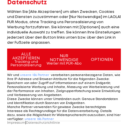
Datenschutz
Sekunden. Cristaldo nützt die eklatanten
Abwehrschwächen zwei weitere Male vor der
Wählen Sie [Alle Akzeptieren] um allen Zwecken, Cookies
und Diensten zuzustimmen oder [Nur Notwendige] im LAOLA1
Pause (37., 41.). Danach schalten die völlig
PUR Modus, ohne Tracking uns Peronsalisierung von
überlegenenen Ukrainer einen Gang herunter,
Werbung fortzufahren. Sie können mit [Optionen] auch eine
individuelle Auswahl zu treffen. Sie können Ihre Einstellungen
treffen durch Devic aber noch im Konter (91.). Das
jederzeit über den Button links unten bzw. über den Link in
Rückspiel steigt am kommenden Donnerstag
der Fußzeile anpassen.
(21:05).
ALLE
NUR
AKZEPTIEREN
OPTIONEN
NOTWENDIGE
Tracking und
Mehr zum Thema
Weiter mit PUR-Abo
Personalisierung
Wir und
unsere
186
Partner
verarbeiten personenbezogene Daten, wie
Ihre IP-Adresse und Browser-Attribute für die folgenden Zwecke
:
Speichern von oder Zugriff auf Informationen auf einem Endgerät;
Personalisierte Werbung und Inhalte, Messung von Werbeleistung und
der Performance von Inhalten, Zielgruppenforschung sowie Entwicklung
und Verbesserung von Angeboten
.
Diese Zwecke können unter Umständen auch
:
Genaue Standortdaten
und Identifikation durch Scannen von Endgeräten
.
Manche Partner verwenden für gewisse Zwecke berechtigtes
Interesse als Rechtsgrundlage für die Datenverarbeitung. Details
dazu, sowie die Möglichkeit Ihr Widerspruchsrecht auszuüben, sind hier
verfügbar
:
unsere
186
Partner
Impressum
|
Datenschutzrichtlinie