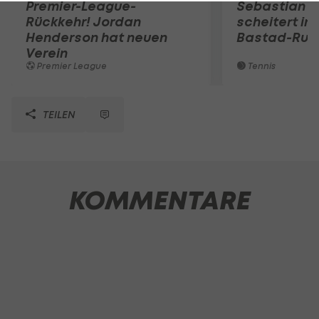
Premier-League-
Sebastian O
Rückkehr! Jordan
scheitert in
Henderson hat neuen
Bastad-Run
Verein
Premier League
Tennis
TEILEN
KOMMENTARE