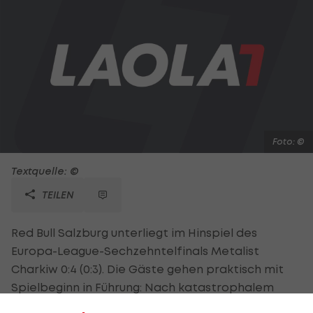
Foto: ©
Textquelle: ©
TEILEN
Red Bull Salzburg unterliegt im Hinspiel des
Europa-League-Sechzehntelfinals Metalist
Charkiw 0:4 (0:3). Die Gäste gehen praktisch mit
Spielbeginn in Führung: Nach katastrophalem
Douglas-Fehler trifft Taison bereits nach 20