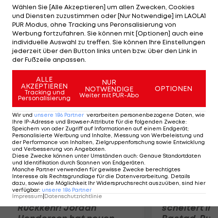
Augusts neuer Teamchef des Balkan-Staates. Er
Wählen Sie [Alle Akzeptieren] um allen Zwecken, Cookies
und Diensten zuzustimmen oder [Nur Notwendige] im LAOLA1
soll Mirsa Jonuz beerben. Seinen Einstand wird
PUR Modus, ohne Tracking uns Peronsalisierung von
Toshack in der EM-Qualifikation am 2. September
Werbung fortzufahren. Sie können mit [Optionen] auch eine
individuelle Auswahl zu treffen. Sie können Ihre Einstellungen
in Russland geben. Brisant: In der Quali für die WM
jederzeit über den Button links unten bzw. über den Link in
2014 trifft Mazedonien unter anderem auf Wales.
der Fußzeile anpassen.
ALLE
Mehr zum Thema
NUR
AKZEPTIEREN
OPTIONEN
NOTWENDIGE
Tracking und
Weiter mit PUR-Abo
Personalisierung
Wir und
unsere
186
Partner
verarbeiten personenbezogene Daten, wie
Ihre IP-Adresse und Browser-Attribute für die folgenden Zwecke
:
Speichern von oder Zugriff auf Informationen auf einem Endgerät;
Personalisierte Werbung und Inhalte, Messung von Werbeleistung und
der Performance von Inhalten, Zielgruppenforschung sowie Entwicklung
und Verbesserung von Angeboten
.
Diese Zwecke können unter Umständen auch
:
Genaue Standortdaten
und Identifikation durch Scannen von Endgeräten
.
Manche Partner verwenden für gewisse Zwecke berechtigtes
Interesse als Rechtsgrundlage für die Datenverarbeitung. Details
dazu, sowie die Möglichkeit Ihr Widerspruchsrecht auszuüben, sind hier
verfügbar
:
unsere
186
Partner
Premier-League-
Sebastian O
Impressum
|
Datenschutzrichtlinie
Rückkehr! Jordan
scheitert in