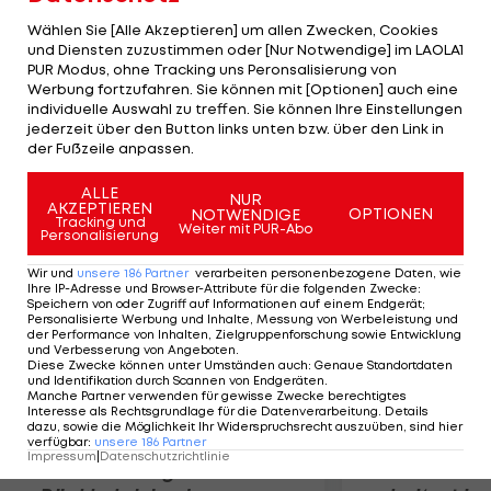
verzichten: Bastian Schweinsteiger (Bayern), Lukas
Wählen Sie [Alle Akzeptieren] um allen Zwecken, Cookies
Podolski (Köln), Mario Götze (Dortmund) und Per
und Diensten zuzustimmen oder [Nur Notwendige] im LAOLA1
PUR Modus, ohne Tracking uns Peronsalisierung von
Mertesacker (Arsenal). Der 52-Jährige schloss
Werbung fortzufahren. Sie können mit [Optionen] auch eine
nicht aus, für die EM-Endrunde neue Kräfte zu
individuelle Auswahl zu treffen. Sie können Ihre Einstellungen
holen, das Vertrauen gelte aber zuerst dem
jederzeit über den Button links unten bzw. über den Link in
der Fußzeile anpassen.
bewährten Spielermaterial.
ALLE
NUR
AKZEPTIEREN
Mehr zum Thema
OPTIONEN
NOTWENDIGE
Tracking und
Weiter mit PUR-Abo
Personalisierung
Wir und
unsere
186
Partner
verarbeiten personenbezogene Daten, wie
Ihre IP-Adresse und Browser-Attribute für die folgenden Zwecke
:
Speichern von oder Zugriff auf Informationen auf einem Endgerät;
Personalisierte Werbung und Inhalte, Messung von Werbeleistung und
der Performance von Inhalten, Zielgruppenforschung sowie Entwicklung
und Verbesserung von Angeboten
.
Diese Zwecke können unter Umständen auch
:
Genaue Standortdaten
und Identifikation durch Scannen von Endgeräten
.
Manche Partner verwenden für gewisse Zwecke berechtigtes
Interesse als Rechtsgrundlage für die Datenverarbeitung. Details
dazu, sowie die Möglichkeit Ihr Widerspruchsrecht auszuüben, sind hier
verfügbar
:
unsere
186
Partner
Impressum
|
Datenschutzrichtlinie
Premier-League-
Sebastian O