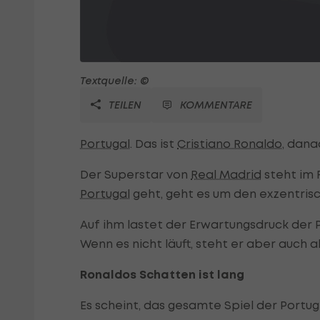
Textquelle: ©
TEILEN
KOMMENTARE
Portugal
. Das ist
Cristiano Ronaldo
, dana
Der Superstar von
Real Madrid
steht im 
Portugal
geht, geht es um den exzentris
Auf ihm lastet der Erwartungsdruck der P
Wenn es nicht läuft, steht er aber auch als
Ronaldos Schatten ist lang
Es scheint, das gesamte Spiel der Portug