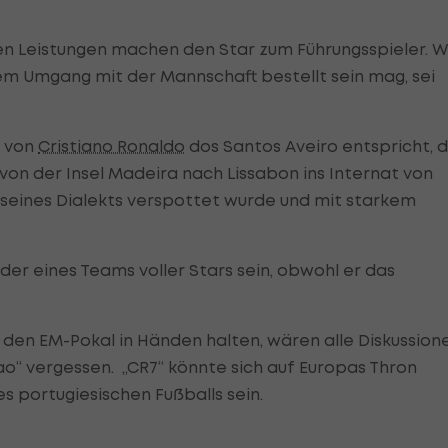
n Leistungen machen den Star zum Führungsspieler. W
em Umgang mit der Mannschaft bestellt sein mag, sei
l von
Cristiano Ronaldo
dos Santos Aveiro entspricht, 
 von der Insel Madeira nach Lissabon ins Internat von
 seines Dialekts verspottet wurde und mit starkem
ader eines Teams voller Stars sein, obwohl er das
h den EM-Pokal in Händen halten, wären alle Diskussion
ao“ vergessen. „CR7“ könnte sich auf Europas Thron
s portugiesischen Fußballs sein.