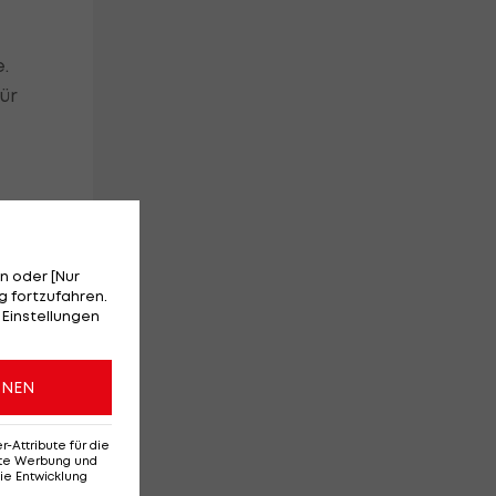
.
ür
n oder [Nur
 fortzufahren.
 Einstellungen
ie
ONEN
Attribute für die
erte Werbung und
ie Entwicklung