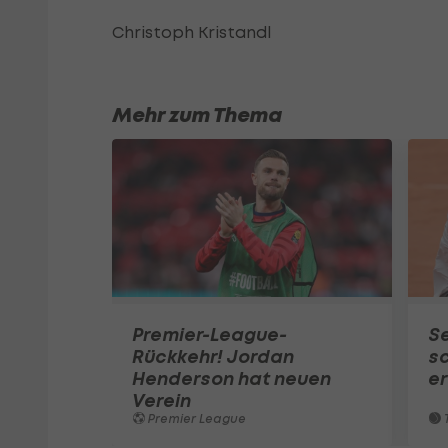
Christoph Kristandl
Mehr zum Thema
Premier-League-
S
Rückkehr! Jordan
sc
Henderson hat neuen
e
Verein
Premier League
T