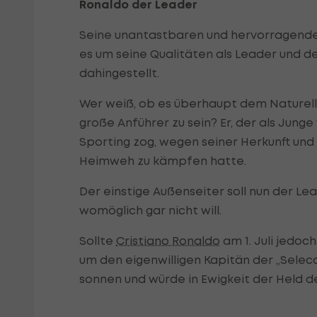
Ronaldo der Leader
Seine unantastbaren und hervorragende
es um seine Qualitäten als Leader und d
dahingestellt.
Wer weiß, ob es überhaupt dem Naturel
große Anführer zu sein? Er, der als Junge
Sporting zog, wegen seiner Herkunft und
Heimweh zu kämpfen hatte.
Der einstige Außenseiter soll nun der Le
womöglich gar nicht will.
Sollte
Cristiano Ronaldo
am 1. Juli jedoc
um den eigenwilligen Kapitän der „Selec
sonnen und würde in Ewigkeit der Held de