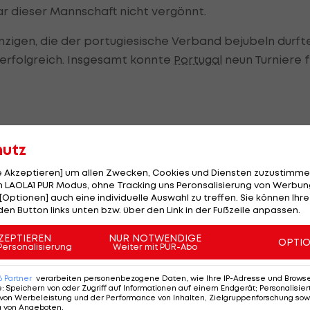
r dieser Mannschaft nicht vergönnt.
nzigen, die der portugiesische Verband bejubeln durfte
r erfolgreich. Insgesamt konnte
Portugal
neun Turniere f
ei einem großen Turnier endlich geschafft werden. Mit
hutz
r Sicht - die vermeintlich leichteste Aufgabe im
le Akzeptieren] um allen Zwecken, Cookies und Diensten zuzustimme
 LAOLA1 PUR Modus, ohne Tracking uns Peronsalisierung von Werbung
[Optionen] auch eine individuelle Auswahl zu treffen. Sie können Ihre
 noch immer tief. Bei der Heim-EURO 2004 besiegten d
den Button links unten bzw. über den Link in der Fußzeile anpassen.
l und schließlich auch noch im Finale. Den doppelten
s als Angstgegner bezeichnen.
ZEPTIEREN
NUR NOTWENDIGE
OPTI
Personalisierung
Weiter mit PUR-Abo
en meistern, würden Ronaldo und Co. im Halbfinale auf
6
Partner
verarbeiten personenbezogene Daten, wie Ihre IP-Adresse und Browser-
stens gegen eines der beiden Fußball-Schwergewichte
e
:
Speichern von oder Zugriff auf Informationen auf einem Endgerät; Personalisi
von Werbeleistung und der Performance von Inhalten, Zielgruppenforschung sow
ll ausschöpfen.
g von Angeboten
.