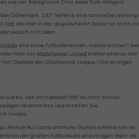
gen wie der Background-Chor eines Solo-Sängers.
g über Dänemark. „CR7“ lieferte eine schwache Leistung
 Tag, die man in der abgelaufenen Saison so nicht vo
iesen jedoch trotzdem.
Ronaldo
sind keine fußballerischen „Nackerpatzerl“. Se
 oder Nani von
Manchester United
stehen ebenso klar
r mit Chelsea den Champions-League-Titel erringen
 wären. Den Portugiesen fällt es nicht schwer
eiliges Vereinstrikot überstreifen. Die
h titellos.
igo, Manuel Rui Costa und Nuno Gomes scheiterten an
gerlisten der großen Fußballwelt einzutragen. Mehr als