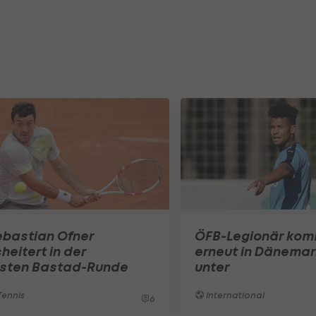
ebastian Ofner
ÖFB-Legionär ko
heitert in der
erneut in Dänemar
rsten Bastad-Runde
unter
ennis
International
6