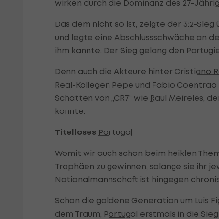
wirken durch die Dominanz des 27-Jähri
Das dem nicht so ist, zeigte der 3:2-Sie
und legte eine Abschlussschwäche an den
ihm kannte. Der Sieg gelang den Portug
Denn auch die Akteure hinter
Cristiano 
Real-Kollegen Pepe und Fabio Coentrao
Schatten von „CR7“ wie
Raul
Meireles, de
konnte.
Titelloses
Portugal
Womit wir auch schon beim heiklen Thema
Trophäen zu gewinnen, solange sie ihr jew
Nationalmannschaft ist hingegen chronisc
Schon die goldene Generation um Luis F
dem Traum,
Portugal
erstmals in die Sie