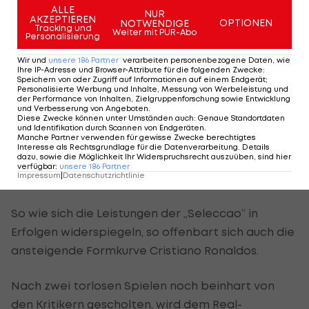
ALLE
dominiert. Eine Entwicklung, die auch Almeida
NUR
AKZEPTIEREN
OPTIONEN
NOTWENDIGE
Tracking und
nicht verborgen blieb:
Weiter mit PUR-Abo
Personalisierung
“Im Nationalteam ist es immer so, dass man nicht
Wir und
unsere
186
Partner
verarbeiten personenbezogene Daten, wie
Ihre IP-Adresse und Browser-Attribute für die folgenden Zwecke
:
viel Zeit zu trainieren hat, weil auch alle nach
Speichern von oder Zugriff auf Informationen auf einem Endgerät;
Personalisierte Werbung und Inhalte, Messung von Werbeleistung und
einer langen Saison gezeichnet sind. Aber je
der Performance von Inhalten, Zielgruppenforschung sowie Entwicklung
und Verbesserung von Angeboten
.
länger das Turnier dauert, desto besser sind wir
Diese Zwecke können unter Umständen auch
:
Genaue Standortdaten
und Identifikation durch Scannen von Endgeräten
.
eingespielt, funktionieren als Mannschaft und
Manche Partner verwenden für gewisse Zwecke berechtigtes
Interesse als Rechtsgrundlage für die Datenverarbeitung. Details
zeigen das auch auf dem Feld.“
dazu, sowie die Möglichkeit Ihr Widerspruchsrecht auszuüben, sind hier
verfügbar
:
unsere
186
Partner
Impressum
|
Datenschutzrichtlinie
“Der Beste der Welt”
So wie sich die Leistungen der „Seleccao“ in
Erfolgen widerspiegeln, so offenbart sich auch die
ansteigende Formkurve Cristiano Ronaldos.
Nach zwei torlosen Spielen noch beinhart von
den Kritikern gescholten, wird dem Real-