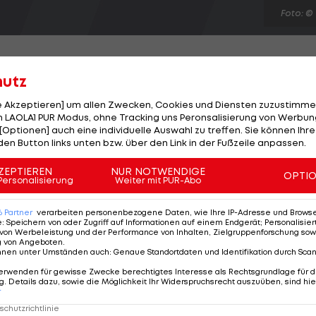
Foto: ©
hutz
le Akzeptieren] um allen Zwecken, Cookies und Diensten zuzustimme
ht bei Kabinenbesuchen von Kanzlerin Angela Merkel
 LAOLA1 PUR Modus, ohne Tracking uns Peronsalisierung von Werbung
[Optionen] auch eine individuelle Auswahl zu treffen. Sie können Ihre
nach dem 4:2 im EURO-Viertelfinale gegen Griechenlan
den Button links unten bzw. über den Link in der Fußzeile anpassen.
dem Finale eine Rede halte", so der 30-Jährige, der von
gefordert wurde. Der Grund für die Verweigerung:
ZEPTIEREN
NUR NOTWENDIGE
OPTI
Personalisierung
Weiter mit PUR-Abo
en ein schlechtes Omen, nach dem Viertelfinale zur
6
Partner
verarbeiten personenbezogene Daten, wie Ihre IP-Adresse und Browser-
e
:
Speichern von oder Zugriff auf Informationen auf einem Endgerät; Personalisi
von Werbeleistung und der Performance von Inhalten, Zielgruppenforschung sow
g von Angeboten
.
nnen unter Umständen auch
:
Genaue Standortdaten und Identifikation durch Sca
erwenden für gewisse Zwecke berechtigtes Interesse als Rechtsgrundlage für d
. Details dazu, sowie die Möglichkeit Ihr Widerspruchsrecht auszuüben, sind hie
r
chutzrichtlinie