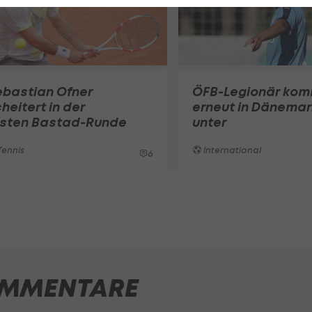
ebastian Ofner
ÖFB-Legionär ko
heitert in der
erneut in Dänemar
rsten Bastad-Runde
unter
ennis
International
6
MMENTARE