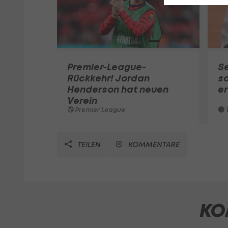
Premier-League-
S
Rückkehr! Jordan
sc
Henderson hat neuen
e
Verein
Premier League
T
TEILEN
KOMMENTARE
KO