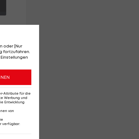
n oder [Nur
 fortzufahren.
 Einstellungen
d.
ONEN
Attribute für die
erte Werbung und
ie Entwicklung
nnen von
ie
r verfügbar
:
Ehemaliges Rapid-
Di